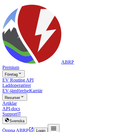
ABRP
Premium

Företag
EV Routing API
Laddoperatörer
EV-jämförelse
Karriär

Resurser
Artiklar
API-docs
Support


Svenska


Öppna ABRP
Login