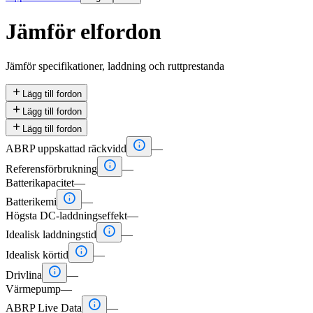
Jämför elfordon
Jämför specifikationer, laddning och ruttprestanda

Lägg till fordon

Lägg till fordon

Lägg till fordon

ABRP uppskattad räckvidd
—

Referensförbrukning
—
Batterikapacitet
—

Batterikemi
—
Högsta DC-laddningseffekt
—

Idealisk laddningstid
—

Idealisk körtid
—

Drivlina
—
Värmepump
—

ABRP Live Data
—