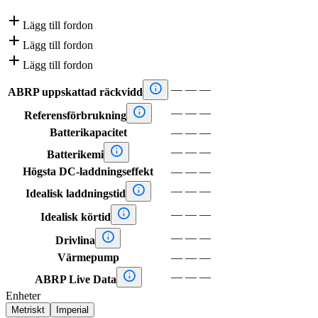

Lägg till fordon

Lägg till fordon

Lägg till fordon

—
—
—
ABRP uppskattad räckvidd

—
—
—
Referensförbrukning
Batterikapacitet
—
—
—

—
—
—
Batterikemi
Högsta DC-laddningseffekt
—
—
—

—
—
—
Idealisk laddningstid

—
—
—
Idealisk körtid

—
—
—
Drivlina
Värmepump
—
—
—

—
—
—
ABRP Live Data
Enheter
Metriskt
Imperial