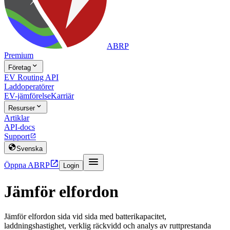
ABRP
Premium

Företag
EV Routing API
Laddoperatörer
EV-jämförelse
Karriär

Resurser
Artiklar
API-docs
Support


Svenska


Öppna ABRP
Login
Jämför elfordon
Jämför elfordon sida vid sida med batterikapacitet,
laddningshastighet, verklig räckvidd och analys av ruttprestanda