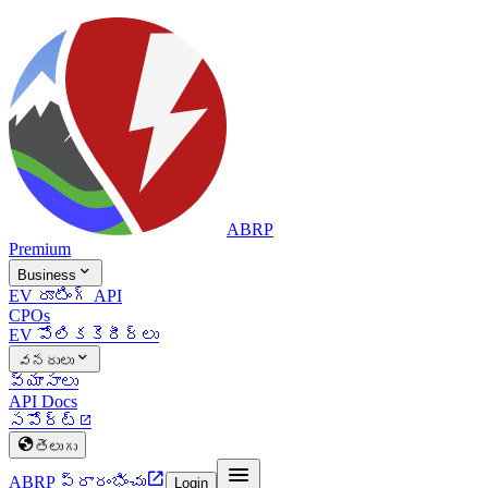
ABRP
Premium

Business
EV రూటింగ్ API
CPOs
EV పోలిక
కెరీర్లు

వనరులు
వ్యాసాలు
API Docs
సపోర్ట్


తెలుగు


ABRP ప్రారంభించు
Login