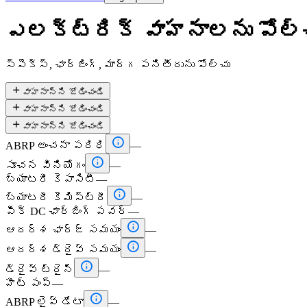
ఎలక్ట్రిక్ వాహనాలను పోల్
స్పెక్స్, ఛార్జింగ్, మార్గ పనితీరును పోల్చు

వాహనాన్ని జోడించండి

వాహనాన్ని జోడించండి

వాహనాన్ని జోడించండి

ABRP అంచనా పరిధి
—

సూచన వినియోగం
—
బ్యాటరీ కెపాసిటీ
—

బ్యాటరీ కెమిస్ట్రీ
—
పీక్ DC ఛార్జింగ్ పవర్
—

ఆదర్శ ఛార్జ్ సమయం
—

ఆదర్శ డ్రైవ్ సమయం
—

డ్రైవ్ ట్రైన్
—
హీట్ పంప్
—

ABRP లైవ్ డేటా
—