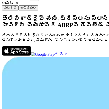
యూనిట్లు
మెట్రిక్
ఇంపీరియల్
తెలివిగా డ్రైవ్ చేయి. ట్రిప్‌లను ప్ల
నావిగేట్ చేయడానికి ABRPని డౌన్‌లోడ్ చ
మేము నీ డ్రైవింగ్ శైలికి అనుగుణంగా మారే వినియోగ నమూనాల
తీసుకోవడం ద్వారా, మేము EVల కోసం ప్రపంచంలోని అత్యంత 