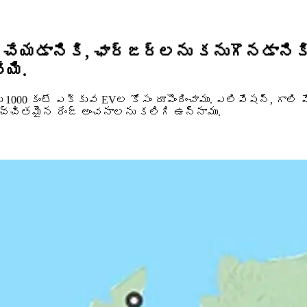
ాన్ చేయడానికి, ఛార్జర్‌లను కనుగొనడానిక
ేయి.
ను 1000 కంటే ఎక్కువ EVల కోసం రూపొందించాము. ఎలివేషన్, గా
ఖచ్చితమైన రేంజ్ అంచనాలను కలిగి ఉన్నాము.