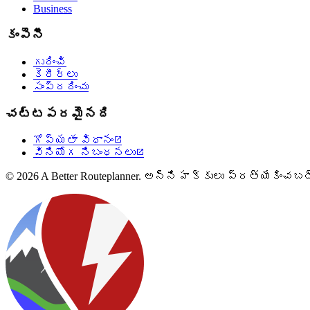
Business
కంపెనీ
గురించి
కెరీర్లు
సంప్రదించు
చట్టపరమైనది
గోప్యతా విధానం

వినియోగ నిబంధనలు

© 2026 A Better Routeplanner. అన్ని హక్కులు ప్రత్యేకించబడ