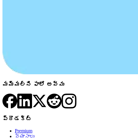
మమ్మల్ని ఫాలో అవ్వు
ప్రొడక్ట్
Premium
వ్యాసాలు