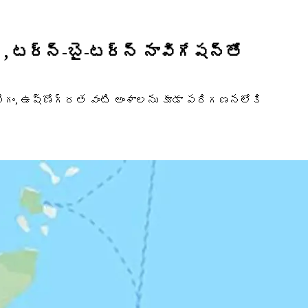
ి, టర్న్-బై-టర్న్ నావిగేషన్‌తో
లి వేగం, ఉష్ణోగ్రత వంటి అంశాలను కూడా పరిగణనలోకి