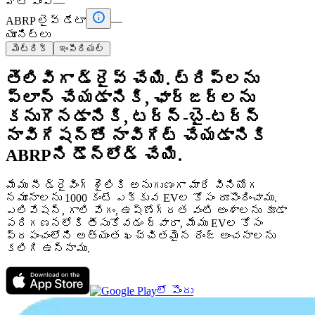
హీట్ పంప్
—

ABRP లైవ్ డేటా
—
యూనిట్లు
మెట్రిక్
ఇంపీరియల్
తెలివిగా డ్రైవ్ చేయి. ట్రిప్‌లను
ప్లాన్ చేయడానికి, ఛార్జర్‌లను
కనుగొనడానికి, టర్న్-బై-టర్న్
నావిగేషన్‌తో నావిగేట్ చేయడానికి
ABRPని డౌన్‌లోడ్ చేయి.
మేము నీ డ్రైవింగ్ శైలికి అనుగుణంగా మారే వినియోగ
నమూనాలను 1000 కంటే ఎక్కువ EVల కోసం రూపొందించాము.
ఎలివేషన్, గాలి వేగం, ఉష్ణోగ్రత వంటి అంశాలను కూడా
పరిగణనలోకి తీసుకోవడం ద్వారా, మేము EVల కోసం
ప్రపంచంలోని అత్యంత ఖచ్చితమైన రేంజ్ అంచనాలను
కలిగి ఉన్నాము.