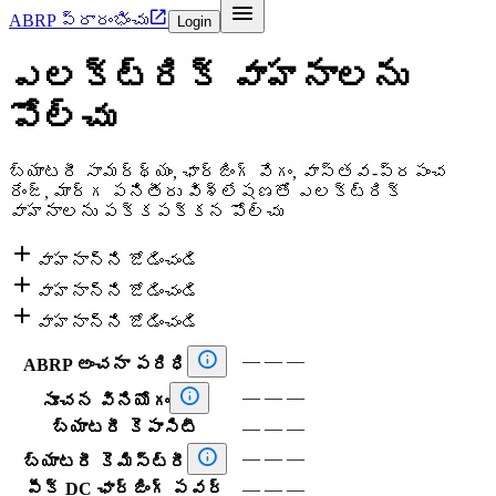


ABRP ప్రారంభించు
Login
ఎలక్ట్రిక్ వాహనాలను
పోల్చు
బ్యాటరీ సామర్థ్యం, ఛార్జింగ్ వేగం, వాస్తవ-ప్రపంచ
రేంజ్, మార్గ పనితీరు విశ్లేషణతో ఎలక్ట్రిక్
వాహనాలను పక్కపక్కన పోల్చు

వాహనాన్ని జోడించండి

వాహనాన్ని జోడించండి

వాహనాన్ని జోడించండి

—
—
—
ABRP అంచనా పరిధి

—
—
—
సూచన వినియోగం
బ్యాటరీ కెపాసిటీ
—
—
—

—
—
—
బ్యాటరీ కెమిస్ట్రీ
పీక్ DC ఛార్జింగ్ పవర్
—
—
—