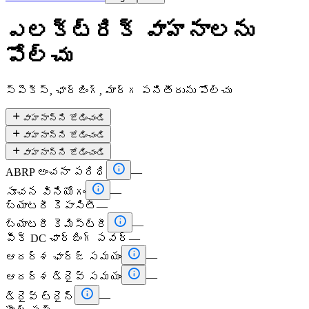
ఎలక్ట్రిక్ వాహనాలను
పోల్చు
స్పెక్స్, ఛార్జింగ్, మార్గ పనితీరును పోల్చు

వాహనాన్ని జోడించండి

వాహనాన్ని జోడించండి

వాహనాన్ని జోడించండి

ABRP అంచనా పరిధి
—

సూచన వినియోగం
—
బ్యాటరీ కెపాసిటీ
—

బ్యాటరీ కెమిస్ట్రీ
—
పీక్ DC ఛార్జింగ్ పవర్
—

ఆదర్శ ఛార్జ్ సమయం
—

ఆదర్శ డ్రైవ్ సమయం
—

డ్రైవ్ ట్రైన్
—