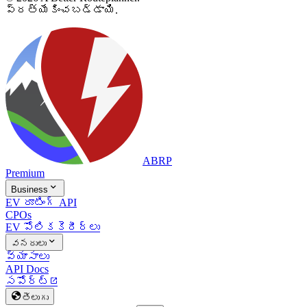
ప్రత్యేకించబడ్డాయి.
ABRP
Premium

Business
EV రూటింగ్ API
CPOs
EV పోలిక
కెరీర్లు

వనరులు
వ్యాసాలు
API Docs
సపోర్ట్


తెలుగు