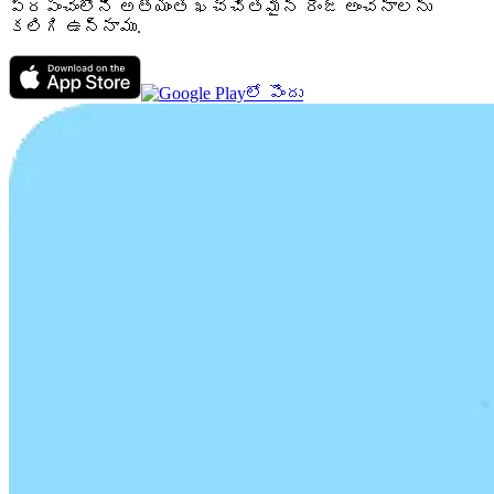
ప్రపంచంలోని అత్యంత ఖచ్చితమైన రేంజ్ అంచనాలను
కలిగి ఉన్నాము.