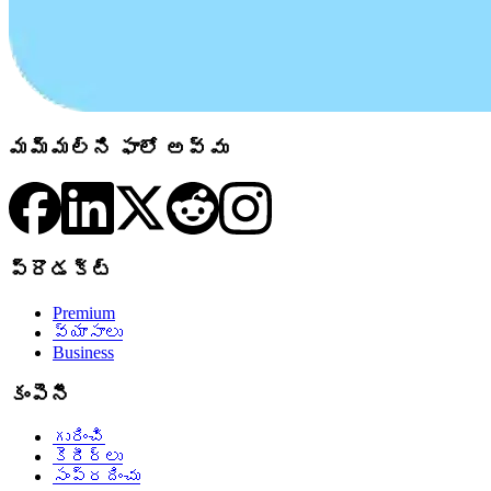
మమ్మల్ని ఫాలో అవ్వు
ప్రొడక్ట్
Premium
వ్యాసాలు
Business
కంపెనీ
గురించి
కెరీర్లు
సంప్రదించు