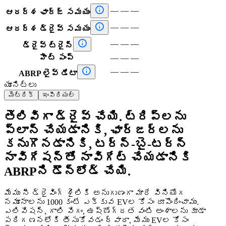

—
—
—
ఆదర్శ ఛార్జ్ సమయం

—
—
—
ఆదర్శ డ్రైవ్ సమయం

—
—
—
డ్రైవ్ ట్రైన్
హీట్ పంప్
—
—
—

—
—
—
ABRP లైవ్ డేటా
యూనిట్లు
మెట్రిక్
ఇంపీరియల్
తెలివిగా డ్రైవ్ చేయి. ట్రిప్‌లను
ప్లాన్ చేయడానికి, ఛార్జర్‌లను
కనుగొనడానికి, టర్న్-బై-టర్న్
నావిగేషన్‌తో నావిగేట్ చేయడానికి
ABRPని డౌన్‌లోడ్ చేయి.
మేము నీ డ్రైవింగ్ శైలికి అనుగుణంగా మారే వినియోగ
నమూనాలను 1000 కంటే ఎక్కువ EVల కోసం రూపొందించాము.
ఎలివేషన్, గాలి వేగం, ఉష్ణోగ్రత వంటి అంశాలను కూడా
పరిగణనలోకి తీసుకోవడం ద్వారా, మేము EVల కోసం