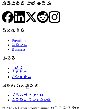
మమ్మల్ని ఫాలో అవ్వు
ప్రొడక్ట్
Premium
వ్యాసాలు
Business
కంపెనీ
గురించి
కెరీర్లు
సంప్రదించు
చట్టపరమైనది
గోప్యతా విధానం

వినియోగ నిబంధనలు

© 2026 A Better Routeplanner. అన్ని హక్కులు