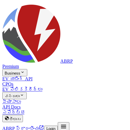
ABRP
Premium

Business
EV రూటింగ్ API
CPOs
EV పోలిక
కెరీర్లు

వనరులు
వ్యాసాలు
API Docs
సపోర్ట్


తెలుగు


ABRP ప్రారంభించు
Login