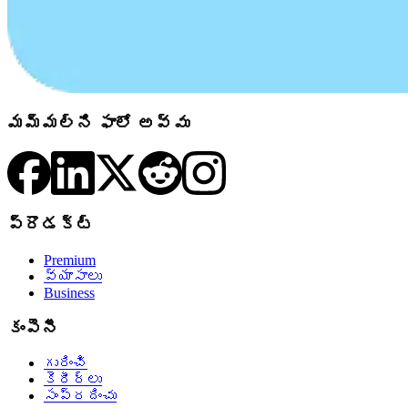
మమ్మల్ని ఫాలో అవ్వు
ప్రొడక్ట్
Premium
వ్యాసాలు
Business
కంపెనీ
గురించి
కెరీర్లు
సంప్రదించు