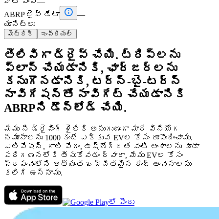
హీట్ పంప్
—

ABRP లైవ్ డేటా
—
యూనిట్లు
మెట్రిక్
ఇంపీరియల్
తెలివిగా డ్రైవ్ చేయి. ట్రిప్‌లను
ప్లాన్ చేయడానికి, ఛార్జర్‌లను
కనుగొనడానికి, టర్న్-బై-టర్న్
నావిగేషన్‌తో నావిగేట్ చేయడానికి
ABRPని డౌన్‌లోడ్ చేయి.
మేము నీ డ్రైవింగ్ శైలికి అనుగుణంగా మారే వినియోగ
నమూనాలను 1000 కంటే ఎక్కువ EVల కోసం రూపొందించాము.
ఎలివేషన్, గాలి వేగం, ఉష్ణోగ్రత వంటి అంశాలను కూడా
పరిగణనలోకి తీసుకోవడం ద్వారా, మేము EVల కోసం
ప్రపంచంలోని అత్యంత ఖచ్చితమైన రేంజ్ అంచనాలను
కలిగి ఉన్నాము.