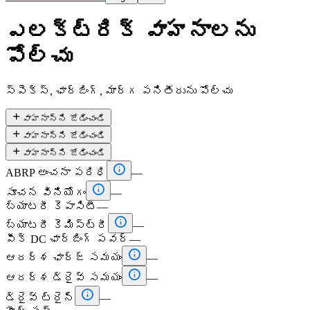
ఎలక్ట్రిక్ వాహనాలను
పోల్చు
స్పెక్స్, ఛార్జింగ్, మార్గ పనితీరును పోల్చు

వాహనాన్ని జోడించండి

వాహనాన్ని జోడించండి

వాహనాన్ని జోడించండి

ABRP అంచనా పరిధి
—

సూచన వినియోగం
—
బ్యాటరీ కెపాసిటీ
—

బ్యాటరీ కెమిస్ట్రీ
—
పీక్ DC ఛార్జింగ్ పవర్
—

ఆదర్శ ఛార్జ్ సమయం
—

ఆదర్శ డ్రైవ్ సమయం
—

డ్రైవ్ ట్రైన్
—