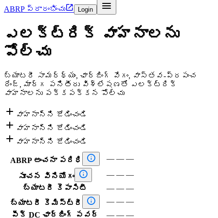


ABRP ప్రారంభించు
Login
ఎలక్ట్రిక్ వాహనాలను
పోల్చు
బ్యాటరీ సామర్థ్యం, ఛార్జింగ్ వేగం, వాస్తవ-ప్రపంచ
రేంజ్, మార్గ పనితీరు విశ్లేషణతో ఎలక్ట్రిక్
వాహనాలను పక్కపక్కన పోల్చు

వాహనాన్ని జోడించండి

వాహనాన్ని జోడించండి

వాహనాన్ని జోడించండి

—
—
—
ABRP అంచనా పరిధి

—
—
—
సూచన వినియోగం
బ్యాటరీ కెపాసిటీ
—
—
—

—
—
—
బ్యాటరీ కెమిస్ట్రీ
పీక్ DC ఛార్జింగ్ పవర్
—
—
—