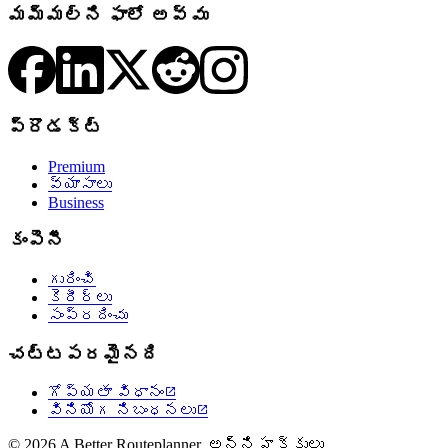
మమ్మల్ని ఫాలో అవ్వు
ప్రొడక్ట్
Premium
వ్యాసాలు
Business
కంపెనీ
గురించి
కెరీర్లు
సంప్రదించు
చట్టపరమైనది
గోప్యతా విధానం

వినియోగ నిబంధనలు

© 2026 A Better Routeplanner. అన్ని హక్కులు