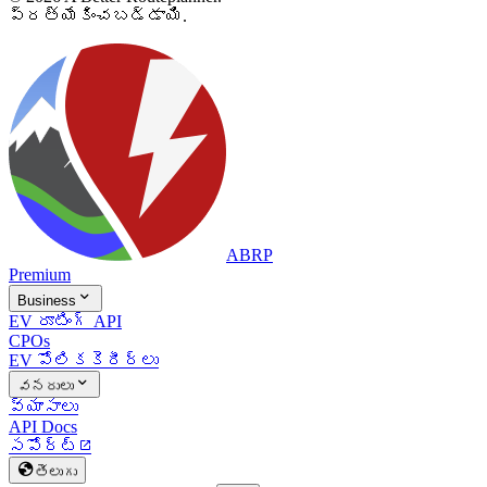
ప్రత్యేకించబడ్డాయి.
ABRP
Premium

Business
EV రూటింగ్ API
CPOs
EV పోలిక
కెరీర్లు

వనరులు
వ్యాసాలు
API Docs
సపోర్ట్


తెలుగు