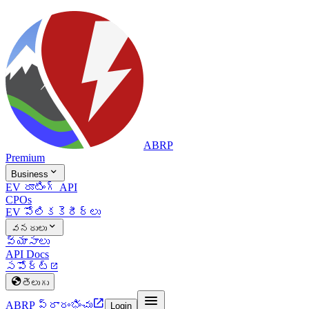
ABRP
Premium

Business
EV రూటింగ్ API
CPOs
EV పోలిక
కెరీర్లు

వనరులు
వ్యాసాలు
API Docs
సపోర్ట్


తెలుగు


ABRP ప్రారంభించు
Login