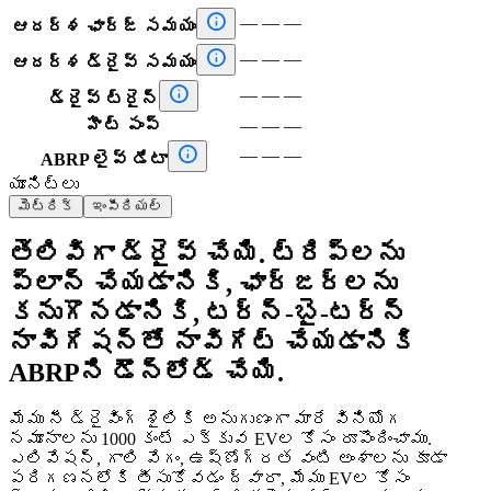

—
—
—
ఆదర్శ ఛార్జ్ సమయం

—
—
—
ఆదర్శ డ్రైవ్ సమయం

—
—
—
డ్రైవ్ ట్రైన్
హీట్ పంప్
—
—
—

—
—
—
ABRP లైవ్ డేటా
యూనిట్లు
మెట్రిక్
ఇంపీరియల్
తెలివిగా డ్రైవ్ చేయి. ట్రిప్‌లను
ప్లాన్ చేయడానికి, ఛార్జర్‌లను
కనుగొనడానికి, టర్న్-బై-టర్న్
నావిగేషన్‌తో నావిగేట్ చేయడానికి
ABRPని డౌన్‌లోడ్ చేయి.
మేము నీ డ్రైవింగ్ శైలికి అనుగుణంగా మారే వినియోగ
నమూనాలను 1000 కంటే ఎక్కువ EVల కోసం రూపొందించాము.
ఎలివేషన్, గాలి వేగం, ఉష్ణోగ్రత వంటి అంశాలను కూడా
పరిగణనలోకి తీసుకోవడం ద్వారా, మేము EVల కోసం