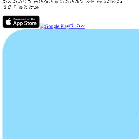
ప్రపంచంలోని అత్యంత ఖచ్చితమైన రేంజ్ అంచనాలను
కలిగి ఉన్నాము.