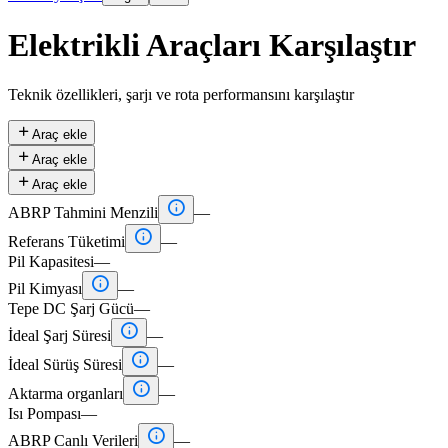
Elektrikli Araçları Karşılaştır
Teknik özellikleri, şarjı ve rota performansını karşılaştır

Araç ekle

Araç ekle

Araç ekle

ABRP Tahmini Menzili
—

Referans Tüketimi
—
Pil Kapasitesi
—

Pil Kimyası
—
Tepe DC Şarj Gücü
—

İdeal Şarj Süresi
—

İdeal Sürüş Süresi
—

Aktarma organları
—
Isı Pompası
—

ABRP Canlı Verileri
—