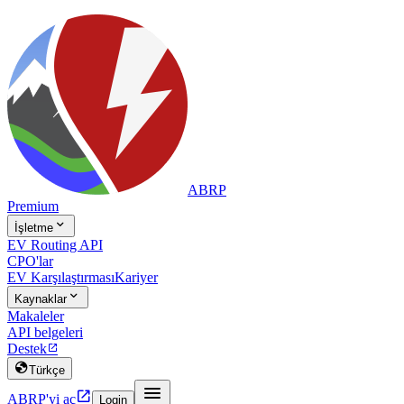
ABRP
Premium

İşletme
EV Routing API
CPO'lar
EV Karşılaştırması
Kariyer

Kaynaklar
Makaleler
API belgeleri
Destek


Türkçe


ABRP'yi aç
Login