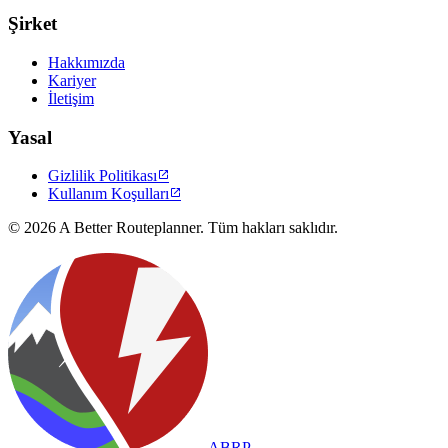
Şirket
Hakkımızda
Kariyer
İletişim
Yasal
Gizlilik Politikası

Kullanım Koşulları

© 2026 A Better Routeplanner. Tüm hakları saklıdır.
ABRP