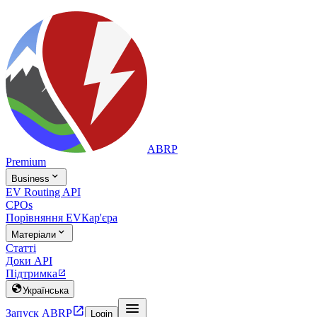
ABRP
Premium

Business
EV Routing API
CPOs
Порівняння EV
Кар'єра

Матеріали
Статті
Доки API
Підтримка


Українська


Запуск ABRP
Login