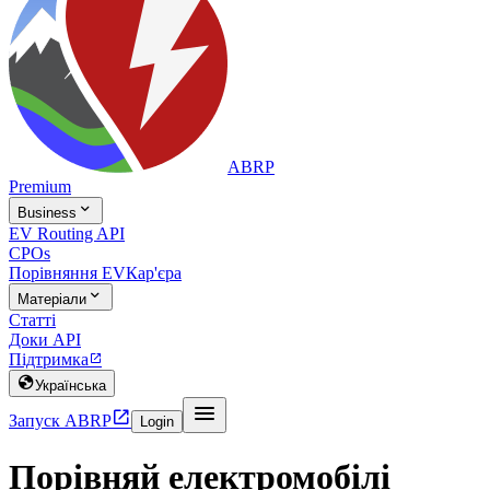
ABRP
Premium

Business
EV Routing API
CPOs
Порівняння EV
Кар'єра

Матеріали
Статті
Доки API
Підтримка


Українська


Запуск ABRP
Login
Порівняй електромобілі