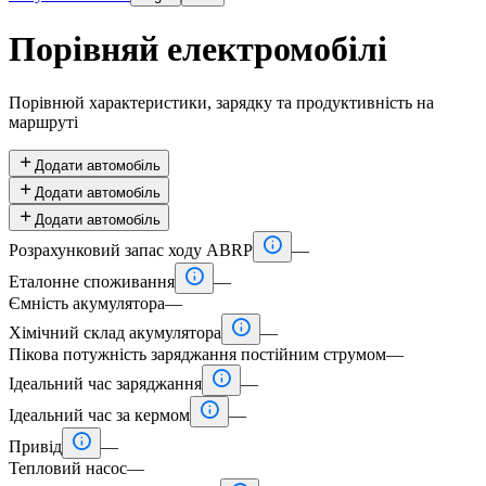
Порівняй електромобілі
Порівнюй характеристики, зарядку та продуктивність на
маршруті

Додати автомобіль

Додати автомобіль

Додати автомобіль

Розрахунковий запас ходу ABRP
—

Еталонне споживання
—
Ємність акумулятора
—

Хімічний склад акумулятора
—
Пікова потужність заряджання постійним струмом
—

Ідеальний час заряджання
—

Ідеальний час за кермом
—

Привід
—
Тепловий насос
—