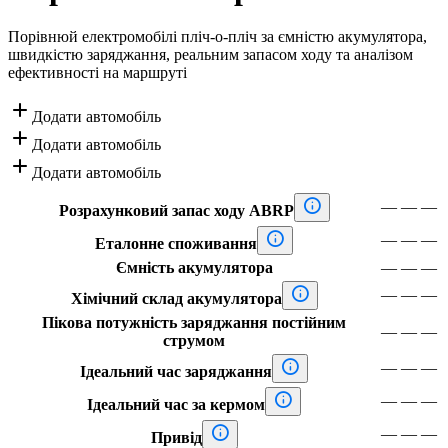
Порівнюй електромобілі пліч-о-пліч за ємністю акумулятора,
швидкістю заряджання, реальним запасом ходу та аналізом
ефективності на маршруті

Додати автомобіль

Додати автомобіль

Додати автомобіль

—
—
—
Розрахунковий запас ходу ABRP

—
—
—
Еталонне споживання
Ємність акумулятора
—
—
—

—
—
—
Хімічний склад акумулятора
Пікова потужність заряджання постійним
—
—
—
струмом

—
—
—
Ідеальний час заряджання

—
—
—
Ідеальний час за кермом

—
—
—
Привід