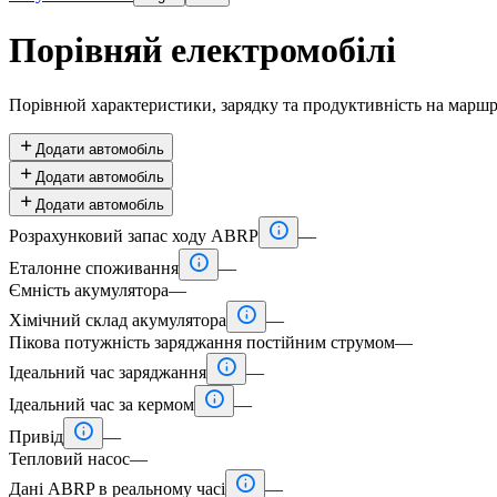
Порівняй електромобілі
Порівнюй характеристики, зарядку та продуктивність на маршр

Додати автомобіль

Додати автомобіль

Додати автомобіль

Розрахунковий запас ходу ABRP
—

Еталонне споживання
—
Ємність акумулятора
—

Хімічний склад акумулятора
—
Пікова потужність заряджання постійним струмом
—

Ідеальний час заряджання
—

Ідеальний час за кермом
—

Привід
—
Тепловий насос
—

Дані ABRP в реальному часі
—