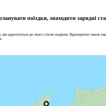
анувати поїздки, знаходити зарядні ста
 які адаптуються до твого стилю водіння. Враховуючи також такі
в.