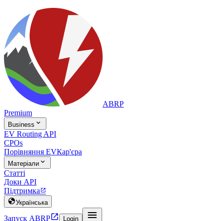
ABRP
Premium

Business
EV Routing API
CPOs
Порівняння EV
Кар'єра

Матеріали
Статті
Доки API
Підтримка


Українська


Запуск ABRP
Login