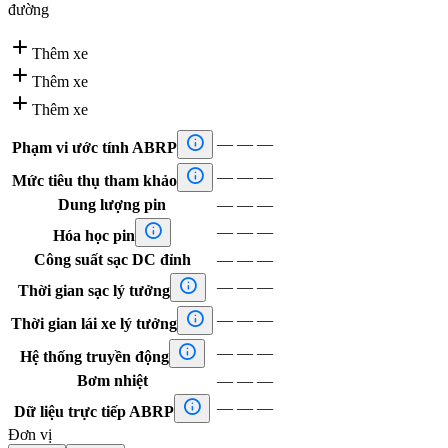
đường

Thêm xe

Thêm xe

Thêm xe

—
—
—
Phạm vi ước tính ABRP

—
—
—
Mức tiêu thụ tham khảo
Dung lượng pin
—
—
—

—
—
—
Hóa học pin
Công suất sạc DC đỉnh
—
—
—

—
—
—
Thời gian sạc lý tưởng

—
—
—
Thời gian lái xe lý tưởng

—
—
—
Hệ thống truyền động
Bơm nhiệt
—
—
—

—
—
—
Dữ liệu trực tiếp ABRP
Đơn vị