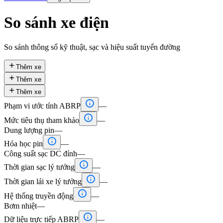
So sánh xe điện
So sánh thông số kỹ thuật, sạc và hiệu suất tuyến đường

Thêm xe

Thêm xe

Thêm xe

Phạm vi ước tính ABRP
—

Mức tiêu thụ tham khảo
—
Dung lượng pin
—

Hóa học pin
—
Công suất sạc DC đỉnh
—

Thời gian sạc lý tưởng
—

Thời gian lái xe lý tưởng
—

Hệ thống truyền động
—
Bơm nhiệt
—

Dữ liệu trực tiếp ABRP
—