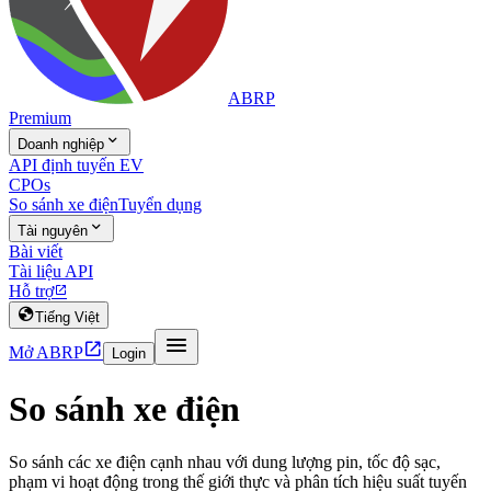
ABRP
Premium

Doanh nghiệp
API định tuyến EV
CPOs
So sánh xe điện
Tuyển dụng

Tài nguyên
Bài viết
Tài liệu API
Hỗ trợ


Tiếng Việt


Mở ABRP
Login
So sánh xe điện
So sánh các xe điện cạnh nhau với dung lượng pin, tốc độ sạc,
phạm vi hoạt động trong thế giới thực và phân tích hiệu suất tuyến