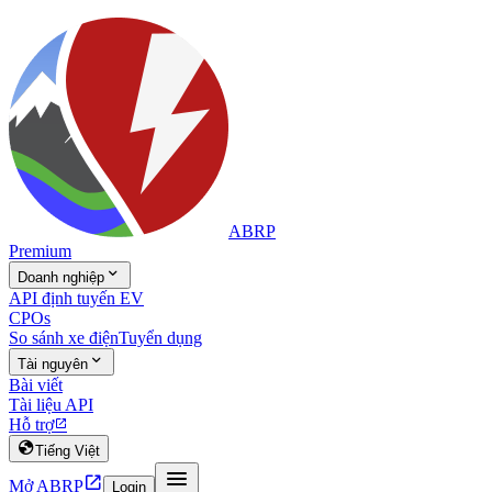
ABRP
Premium

Doanh nghiệp
API định tuyến EV
CPOs
So sánh xe điện
Tuyển dụng

Tài nguyên
Bài viết
Tài liệu API
Hỗ trợ


Tiếng Việt


Mở ABRP
Login