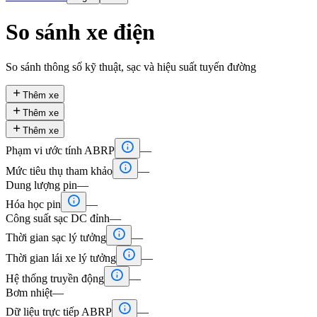
So sánh xe điện
So sánh thông số kỹ thuật, sạc và hiệu suất tuyến đường

Thêm xe

Thêm xe

Thêm xe

Phạm vi ước tính ABRP
—

Mức tiêu thụ tham khảo
—
Dung lượng pin
—

Hóa học pin
—
Công suất sạc DC đỉnh
—

Thời gian sạc lý tưởng
—

Thời gian lái xe lý tưởng
—

Hệ thống truyền động
—
Bơm nhiệt
—

Dữ liệu trực tiếp ABRP
—