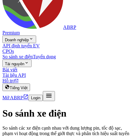
ABRP
Premium

Doanh nghiệp
API định tuyến EV
CPOs
So sánh xe điện
Tuyển dụng

Tài nguyên
Bài viết
Tài liệu API
Hỗ trợ


Tiếng Việt


Mở ABRP
Login
So sánh xe điện
So sánh các xe điện cạnh nhau với dung lượng pin, tốc độ sạc,
phạm vi hoạt động trong thế giới thực và phân tích hiệu suất tuyến