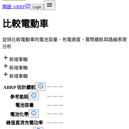


開啟 ABRP
Login
比較電動車
並排比較電動車的電池容量、充電速度、實際續航與路線表現
分析

新增車輛

新增車輛

新增車輛

—
—
—
ABRP 估計續航

—
—
—
參考能耗
—
—
—
電池容量

—
—
—
電池化學
—
—
—
峰值直流充電功率