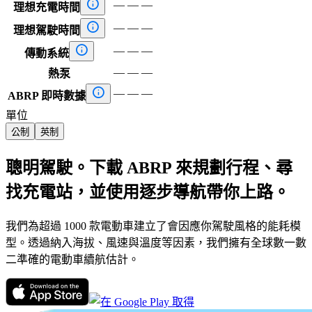

—
—
—
理想充電時間

—
—
—
理想駕駛時間

—
—
—
傳動系統
—
—
—
熱泵

—
—
—
ABRP 即時數據
單位
公制
英制
聰明駕駛。下載 ABRP 來規劃行程、尋
找充電站，並使用逐步導航帶你上路。
我們為超過 1000 款電動車建立了會因應你駕駛風格的能耗模
型。透過納入海拔、風速與溫度等因素，我們擁有全球數一數
二準確的電動車續航估計。