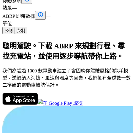
傳動系統
—
熱泵
—

ABRP 即時數據
—
單位
公制
英制
聰明駕駛。下載 ABRP 來規劃行程、尋
找充電站，並使用逐步導航帶你上路。
我們為超過 1000 款電動車建立了會因應你駕駛風格的能耗模
型。透過納入海拔、風速與溫度等因素，我們擁有全球數一數
二準確的電動車續航估計。