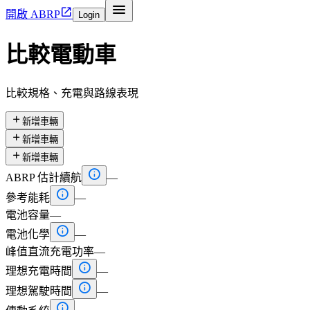


開啟 ABRP
Login
比較電動車
比較規格、充電與路線表現

新增車輛

新增車輛

新增車輛

ABRP 估計續航
—

參考能耗
—
電池容量
—

電池化學
—
峰值直流充電功率
—

理想充電時間
—

理想駕駛時間
—
