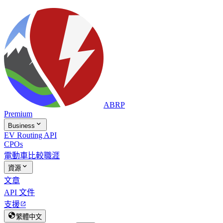
ABRP
Premium

Business
EV Routing API
CPOs
電動車比較
職涯

資源
文章
API 文件
支援


繁體中文