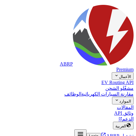
ABRP
Premium

الأعمال
EV Routing API
مشغّلو الشحن
مقارنة السيارات الكهربائية
الوظائف

الموارد
المقالات
وثائق API
الدعم


العربية


تشغيل ABRP