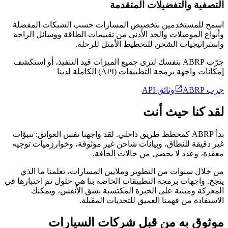
التصفية والتفضيلات المتقدمة
اسمح للمستخدمين بتخصيص المسارات حسب الشبكات المفضلة
وأنواع الموصلات والحد الأدنى من تقييمات الطاقة ووسائل الراحة
واستراتيجيات الشحن للتخطيط الأمثل للرحلة.
جرّب ABRP بنفسك لترى جميع الميزات قيد التنفيذ، أو استكشف
إمكانات واجهة برمجة التطبيقات (API) الكاملة لدينا

جرب ABRP
وثائق API
لقد كنا حيث أنت
بدأ ABRP كمخطط طريق داخلي. لقد واجهنا نفس العوائق: تنبؤات
غير دقيقة للنطاق، وبيانات شاحن غير موثوقة، وخوارزميات توجيه
معقدة، وعدد لا يحصى من حالات الحافة.
من خلال سنوات من التطوير وملايين المسارات، تعلمنا ما الذي
ينجح. واجهات برمجة التطبيقات الخاصة بنا هي حلول تم اختبارها في
المعركة ومبنية على الخبرة المكتسبة بشق الأنفس، ويمكنك
الاستفادة من فهمنا العميق للتحديات المقبلة.
موثوق به من قبل شركات السيارات