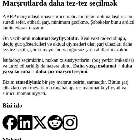
Marşrutlarda daha tez-tez seçilmək
ABRP marşrutlaşdırması sürücü nəticələri üçün optimallaşdırır: ən
sürətli səfər, etibarlı şarj, minimum gecikmə. Şəbəkələr bunu ardıcıl
təmin edərək qazanır.
Ən vacib amil
məlumat keyfiyyətidir
. Real vaxt mövcudluğu,
dəqiq güc göstəriciləri və aktual qiymətləri olan şarj cihazları daha
tez-tez seçilir, çünki məyusluq və uğursuz şarj cəhdlərini azaldır.
İstifadəçi seçimlərini, məkan xüsusiyyətlərini (boş yerlər, imkanlar)
və tarixi etibarlılığı da nəzərə alırıq.
Daha yaxşı məlumat + daha
yaxşı təcrübə = daha çox marşrut seçimi
.
Bizim
etmədiyimiz
bir şey marşrut təsirini satmaqdır. Bütün şarj
cihazları eyni meyarlarda rəqabət aparır: məlumat keyfiyyəti və
sürücü məmnuniyyəti.
Bizi izlə