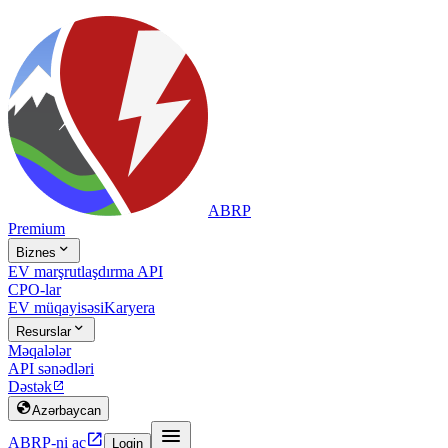
ABRP
Premium

Biznes
EV marşrutlaşdırma API
CPO-lar
EV müqayisəsi
Karyera

Resurslar
Məqalələr
API sənədləri
Dəstək


Azərbaycan


ABRP-ni aç
Login