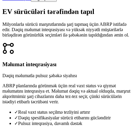
EV sürücüləri tərəfindən tapıl
Milyonlarla sürücü marşrutlarında şarj tapmaq üçün ABRP istifadə
edir. Dəqiq məlumat inteqrasiyası və yüksək niyyətli müştərilərlə
birləşdirən görünürlük seçimləri ilə şəbəkənin tapıldığından əmin ol.

Məlumat inteqrasiyası
Dəqiq məlumatla pulsuz şəbəkə siyahısı
ABRP planlarında görünmək üçün real vaxt status və qiymət
məlumatını inteqrasiya et. Məlumat dəqiq və aktual olduqda, marşrut
alqoritmimiz şarj cihazlarını daha tez-tez seçir, çünki sürücülərin
istədiyi etibarlı təcrübəni verir.
✓
Real vaxt status seçilmə tezliyini artırır
✓
Dəqiq spesifikasiyalar sürücü etibarını gücləndirir
✓
Pulsuz inteqrasiya, davamlı dəstək