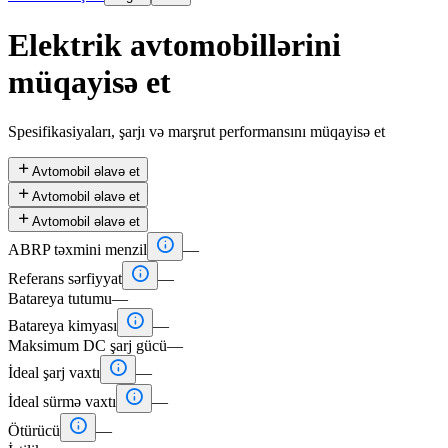
Elektrik avtomobillərini
müqayisə et
Spesifikasiyaları, şarjı və marşrut performansını müqayisə et

Avtomobil əlavə et

Avtomobil əlavə et

Avtomobil əlavə et

ABRP təxmini menzil
—

Referans sərfiyyat
—
Batareya tutumu
—

Batareya kimyası
—
Maksimum DC şarj gücü
—

İdeal şarj vaxtı
—

İdeal sürmə vaxtı
—

Ötürücü
—