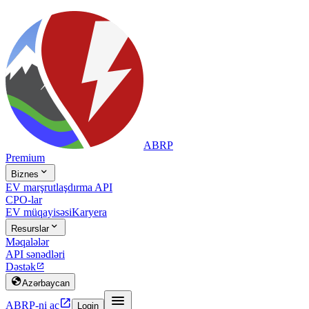
ABRP
Premium

Biznes
EV marşrutlaşdırma API
CPO-lar
EV müqayisəsi
Karyera

Resurslar
Məqalələr
API sənədləri
Dəstək


Azərbaycan


ABRP-ni aç
Login