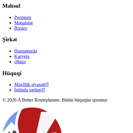
Məhsul
Premium
Məqalələr
Biznes
Şirkət
Haqqımızda
Karyera
Əlaqə
Hüquqi
Məxfilik siyasəti

İstifadə şərtləri

© 2026 A Better Routeplanner. Bütün hüquqlar qorunur.