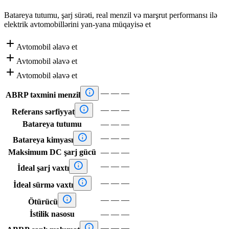
Batareya tutumu, şarj sürəti, real menzil və marşrut performansı ilə
elektrik avtomobillərini yan-yana müqayisə et

Avtomobil əlavə et

Avtomobil əlavə et

Avtomobil əlavə et

—
—
—
ABRP təxmini menzil

—
—
—
Referans sərfiyyat
Batareya tutumu
—
—
—

—
—
—
Batareya kimyası
Maksimum DC şarj gücü
—
—
—

—
—
—
İdeal şarj vaxtı

—
—
—
İdeal sürmə vaxtı

—
—
—
Ötürücü
İstilik nasosu
—
—
—

—
—
—