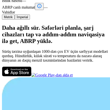
İstilik nasosu
—

ABRP canlı məlumat
—
Vahidlər
Metrik
İmperial
Daha ağıllı sür. Səfərləri planla, şarj
cihazları tap və addım-addım naviqasiya
ilə get, ABRP yüklə.
Sürüş tərzinə uyğunlaşan 1000-dən çox EV üçün sərfiyyat modelləri
qurduq. Hündürlük, külək sürəti və temperaturu da nəzərə alaraq
dünyanın ən dəqiq menzil təxminlərindən bəzilərini veririk.