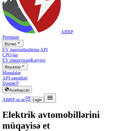
ABRP
Premium

Biznes
EV marşrutlaşdırma API
CPO-lar
EV müqayisəsi
Karyera

Resurslar
Məqalələr
API sənədləri
Dəstək


Azərbaycan


ABRP-ni aç
Login
Elektrik avtomobillərini
müqayisə et