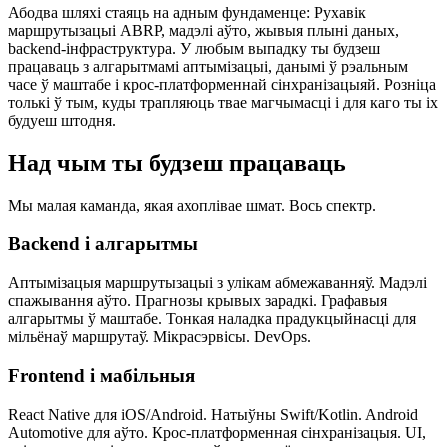
Абодва шляхі стаяць на адным фундаменце:
Рухавік
маршрутызацыі ABRP, мадэлі аўто, жывыя плыні даных,
backend-інфраструктура. У любым выпадку ты будзеш
працаваць з алгарытмамі аптымізацыі, данымі ў рэальным
часе ў маштабе і крос-платформеннай сінхранізацыяй. Розніца
толькі ў тым, куды трапляюць твае магчымасці і для каго ты іх
будуеш штодня.
Над чым ты будзеш працаваць
Мы малая каманда, якая ахоплівае шмат. Вось спектр.
Backend і алгарытмы
Аптымізацыя маршрутызацыі з улікам абмежаванняў. Мадэлі
спажывання аўто. Прагнозы крывых зарадкі. Графавыя
алгарытмы ў маштабе. Тонкая наладка прадукцыйнасці для
мільёнаў маршрутаў. Мікрасэрвісы. DevOps.
Frontend і мабільныя
React Native для iOS/Android. Натыўны Swift/Kotlin. Android
Automotive для аўто. Крос-платформенная сінхранізацыя. UI,