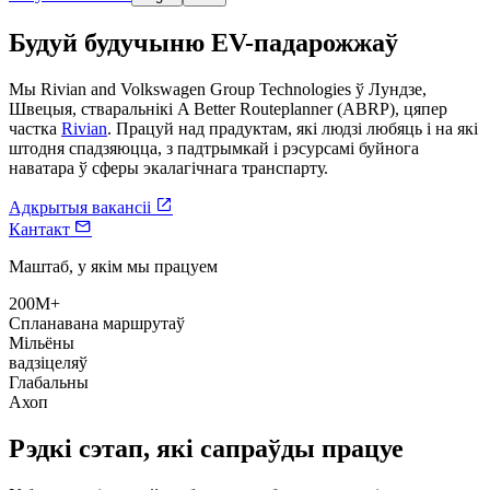
Будуй будучыню EV-падарожжаў
Мы Rivian and Volkswagen Group Technologies ў Лундзе,
Швецыя, стваральнікі A Better Routeplanner (ABRP), цяпер
частка
Rivian
. Працуй над прадуктам, які людзі любяць і на які
штодня спадзяюцца, з падтрымкай і рэсурсамі буйнога
наватара ў сферы экалагічнага транспарту.

Адкрытыя вакансіі

Кантакт
Маштаб, у якім мы працуем
200M+
Спланавана маршрутаў
Мільёны
вадзіцеляў
Глабальны
Ахоп
Рэдкі сэтап, які сапраўды працуе