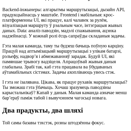
Backend-інжынеры: алгарытмы маршрутызацыі, дызайн API,
прадукцыйнасць у маштабе. Frontend і мабільныя: крос-
платформенны UI, які працуе, калі чалавек за рулём,
візуалізацыя маршруту ў рэальным часе, інтэграцыя жывых
даных. Data: аналіз паводзін, мадэлі спажывання, ацэнка
надзейнасці. У кожнай ролі ёсць сапраўды складаныя задачы.
Гэта малая каманда, таму ты будзеш бачыць поўную карціну.
Працуй над аптымізацыяй маршрутызацыі з улікам батарэі,
рэльефу, надворʼя і абмежаванняў зарадак. Будуй UI, які
памяншае трывогу вадзіцеля. Апрацоўвай жывыя даныя
глабальна. Зрабі так, каб гэта працавала ва ўбудаваных
аўтамабільных сістэмах. Задачы ахопліваюць увесь стэк.
І гэта не ізалявана. Цікава, як працуе рухавік маршрутызацыі?
Ты зможаш гэта ўбачыць. Хочаш зразумець паводзіны
карыстальнікаў? Капай у даныя. Малая каманда азначае менш
барʼераў паміж табой і вывучэннем чагосьці новага.
Два прадукты, два шляхі
Той самы базавы тэхстэк, розны штодзённы фокус.