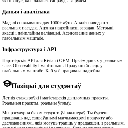
які працуе, калі чалавек сапраўды за рулём.
Даныя і аналітыка
Мадэлі спажывання для 1000+ аўто. Аналіз паводзін з
рэальных паездак. Ацэнка надзейнасці зарадак. Метрыкі
якасці і пайплайны валідацыі. Асэнсаванне даных у
глабальным маштабе.
Інфраструктура і API
Партнёрскія API для Rivian і OEM. Прыём даных у рэальным
часе. Observability і маніторынг. Прадукцыйнасць у
глабальным маштабе. Каб усё працавала надзейна.

Пазіцыі для студэнтаў
Летнія стажыроўкі і магістарскія дыпломныя праекты.
Рэальныя праекты, рэальны ўплыў.
Мы рэгулярна бярэм студэнтаў-інжынераў. Ты будзеш
працаваць над сапраўднымі магчымасцямі прадукту або
даследаваннямі, якія могуць трапіць у прадакшэн, з рэальнымі