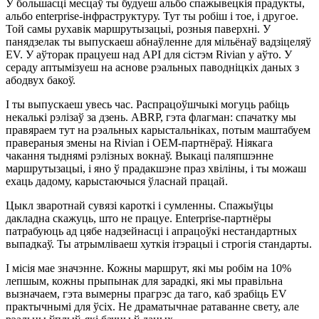
У большасці месцаў ты будуеш альбо спажывецкія прадукты,
альбо enterprise-інфраструктуру. Тут ты робіш і тое, і другое.
Той самы рухавік маршрутызацыі, розныя паверхні. У
панядзелак ты выпускаеш абнаўленне для мільёнаў вадзіцеляў
EV. У аўторак працуеш над API для сістэм Rivian у аўто. У
сераду аптымізуеш на аснове рэальных паводніцкіх даных з
абодвух бакоў.
І ты выпускаеш увесь час. Распрацоўшчыкі могуць рабіць
некалькі рэлізаў за дзень. ABRP, гэта флагман: спачатку мы
правяраем тут на рэальных карыстальніках, потым маштабуем
правераныя змены на Rivian і OEM-партнёраў. Ніякага
чакання тыднямі рэлізных вокнаў. Выкаці паляпшэнне
маршрутызацыі, і яно ў прадакшэне праз хвіліны, і ты можаш
ехаць дадому, карыстаючыся ўласнай працай.
Цыкл зваротнай сувязі кароткі і сумленны. Спажыўцы
дакладна скажуць, што не працуе. Enterprise-партнёры
патрабуюць ад цябе надзейнасці і апрацоўкі нестандартных
выпадкаў. Ты атрымліваеш хуткія ітэрацыі і строгія стандарты.
І місія мае значэнне. Кожны маршрут, які мы робім на 10%
лепшым, кожны прыпынак для зарадкі, які мы правільна
вызначаем, гэта вымерны прагрэс да таго, каб зрабіць EV
практычнымі для ўсіх. Не драматычнае ратаванне свету, але