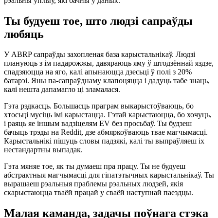
рэальны ўплыў, які бачны ў даных.
Ты будуеш тое, што людзі сапраўды
любяць
У ABRP сапраўды захопленая база карыстальнікаў. Людзі
плануюць з ім падарожжы, давяраюць яму ў штодзённай яздзе,
спадзяюцца на яго, калі апынаюцца дзесьці ў полі з 20%
батарэі. Яны па-сапраўднаму клапоцяцца і дадуць табе знаць,
калі нешта дапамагло ці зламалася.
Гэта рэдкасць. Большасць праграм выкарыстоўваюць, бо
хтосьці мусіць імі карыстацца. Гэтай карыстаюцца, бо хочуць,
і раяць яе іншым вадзіцелям EV без просьбаў. Ты будзеш
бачыць трэды на Reddit, дзе абмяркоўваюць твае магчымасці.
Карыстальнікі пішуць словы падзякі, калі ты выпраўляеш іх
нестандартны выпадак.
Гэта мяняе тое, як ты думаеш пра працу. Ты не будуеш
абстрактныя магчымасці для гіпатэтычных карыстальнікаў. Ты
вырашаеш рэальныя праблемы рэальных людзей, якія
скарыстаюцца тваёй працай у сваёй наступнай паездцы.
Малая каманда, задачы поўнага стэка