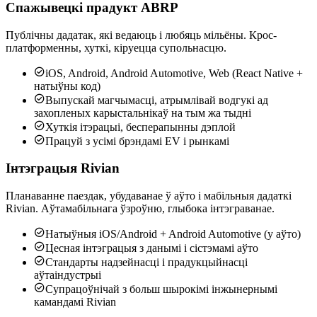
Спажывецкі прадукт ABRP
Публічны дадатак, які ведаюць і любяць мільёны. Крос-
платформенны, хуткі, кіруецца супольнасцю.

iOS, Android, Android Automotive, Web (React Native +
натыўны код)

Выпускай магчымасці, атрымлівай водгукі ад
захопленых карыстальнікаў на тым жа тыдні

Хуткія ітэрацыі, бесперапынны дэплой

Працуй з усімі брэндамі EV і рынкамі
Інтэграцыя Rivian
Планаванне паездак, убудаванае ў аўто і мабільныя дадаткі
Rivian. Аўтамабільнага ўзроўню, глыбока інтэграванае.

Натыўныя iOS/Android + Android Automotive (у аўто)

Цесная інтэграцыя з данымі і сістэмамі аўто

Стандарты надзейнасці і прадукцыйнасці
аўтаіндустрыі

Супрацоўнічай з больш шырокімі інжынернымі
камандамі Rivian