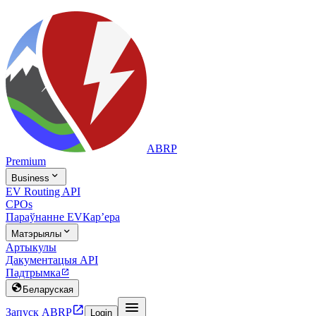
ABRP
Premium

Business
EV Routing API
CPOs
Параўнанне EV
Карʼера

Матэрыялы
Артыкулы
Дакументацыя API
Падтрымка


Беларуская


Запуск ABRP
Login