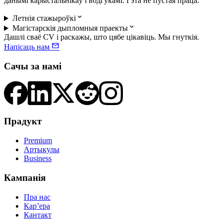
данымі карыстальнікаў і водгукамі. Гэта не пустая праца.

Летнія стажыроўкі

Магістарскія дыпломныя праекты
Дашлі сваё CV і раскажы, што цябе цікавіць. Мы гнуткія.

Напісаць нам
Сачы за намі
Прадукт
Premium
Артыкулы
Business
Кампанія
Пра нас
Карʼера
Кантакт