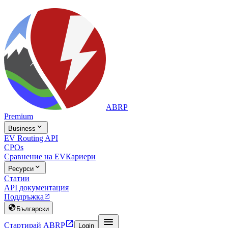
ABRP
Premium

Business
EV Routing API
CPOs
Сравнение на EV
Кариери

Ресурси
Статии
API документация
Поддръжка


Български


Стартирай ABRP
Login