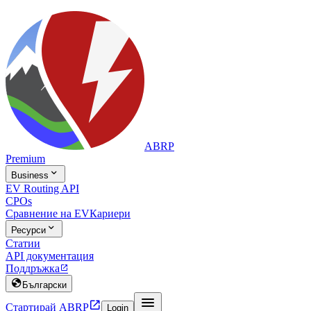
ABRP
Premium

Business
EV Routing API
CPOs
Сравнение на EV
Кариери

Ресурси
Статии
API документация
Поддръжка


Български


Стартирай ABRP
Login