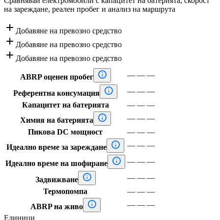
Сравнявай електромобили с капацитет на батерията, скорост
на зареждане, реален пробег и анализ на маршрута

Добавяне на превозно средство

Добавяне на превозно средство

Добавяне на превозно средство

—
—
—
ABRP оценен пробег

—
—
—
Референтна консумация
Капацитет на батерията
—
—
—

—
—
—
Химия на батерията
Пикова DC мощност
—
—
—

—
—
—
Идеално време за зареждане

—
—
—
Идеално време на шофиране

—
—
—
Задвижване
Термопомпа
—
—
—

—
—
—
ABRP на живо
Единици