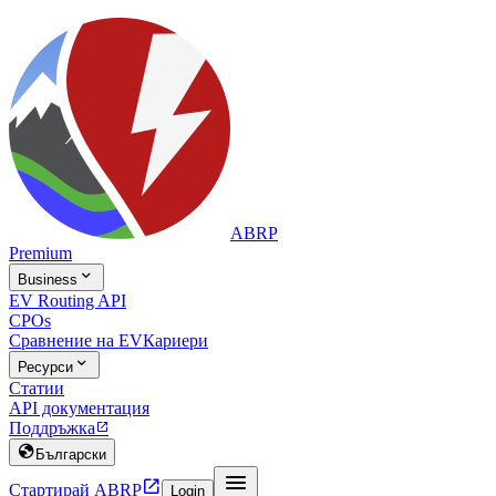
ABRP
Premium

Business
EV Routing API
CPOs
Сравнение на EV
Кариери

Ресурси
Статии
API документация
Поддръжка


Български


Стартирай ABRP
Login