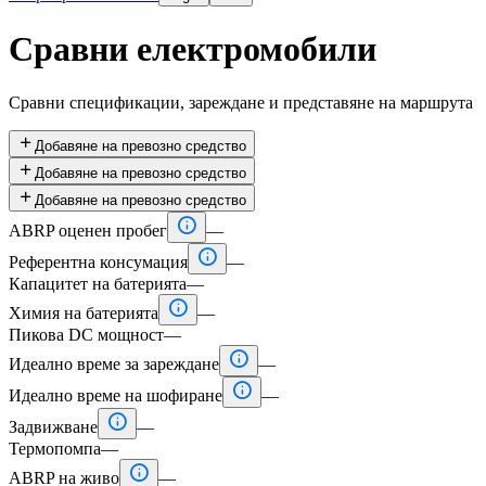
Сравни електромобили
Сравни спецификации, зареждане и представяне на маршрута

Добавяне на превозно средство

Добавяне на превозно средство

Добавяне на превозно средство

ABRP оценен пробег
—

Референтна консумация
—
Капацитет на батерията
—

Химия на батерията
—
Пикова DC мощност
—

Идеално време за зареждане
—

Идеално време на шофиране
—

Задвижване
—
Термопомпа
—

ABRP на живо
—