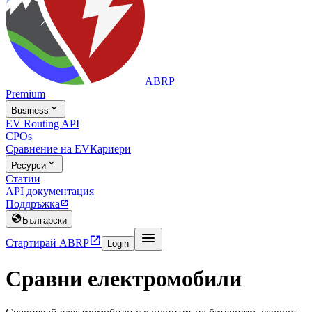
ABRP
Premium

Business
EV Routing API
CPOs
Сравнение на EV
Кариери

Ресурси
Статии
API документация
Поддръжка


Български


Стартирай ABRP
Login
Сравни електромобили