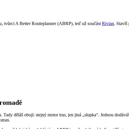
 tvůrci A Better Routeplanner (ABRP), teď už součást
Rivian
. Stavíš
hromadě
u. Tady děláš obojí: stejný motor tras, jen jiná „slupka“. Jednou dodáv
stran.