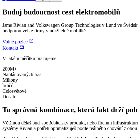
Buduj budoucnost cest elektromobilů
Jsme Rivian and Volkswagen Group Technologies v Lund ve Švédsku,
podporou velké firmy v udržitelné mobilitě.

Volné pozice

Kontakt
V jakém měřítku pracujeme
200M+
Naplánovaných tras
Miliony
řidičů
Celosvětově
Dosah
Ta správná kombinace, která fakt drží po
Většinou děláš buď spotřebitelský produkt, nebo firemní infrastruktur
systémy Rivian a potřetí optimalizuješ podle reálného chování z obou 