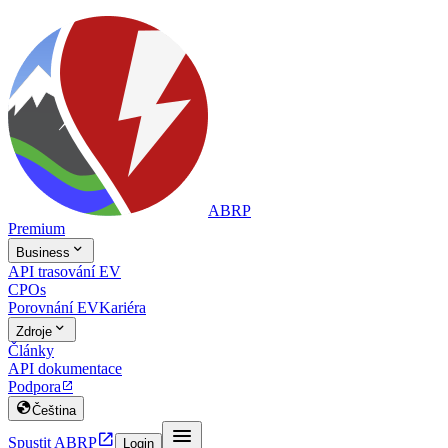
ABRP
Premium

Business
API trasování EV
CPOs
Porovnání EV
Kariéra

Zdroje
Články
API dokumentace
Podpora


Čeština


Spustit ABRP
Login