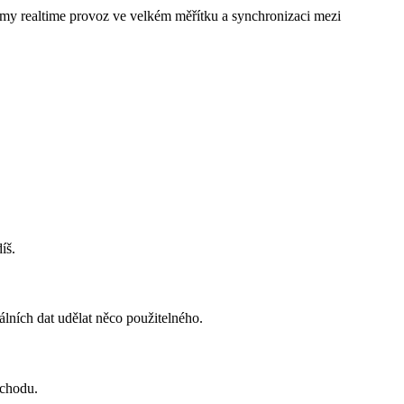
tmy realtime provoz ve velkém měřítku a synchronizaci mezi
íš.
álních dat udělat něco použitelného.
 chodu.