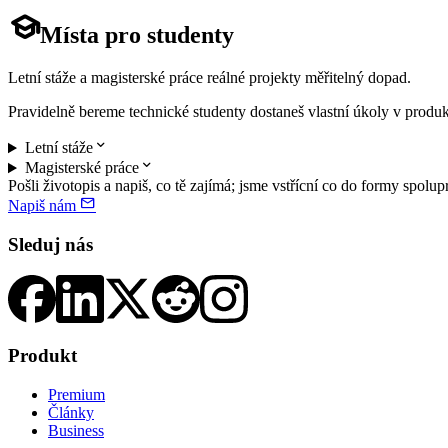

Místa pro studenty
Letní stáže a magisterské práce reálné projekty měřitelný dopad.
Pravidelně bereme technické studenty dostaneš vlastní úkoly v produ

Letní stáže

Magisterské práce
Pošli životopis a napiš, co tě zajímá; jsme vstřícní co do formy spolup

Napiš nám
Sleduj nás
Produkt
Premium
Články
Business