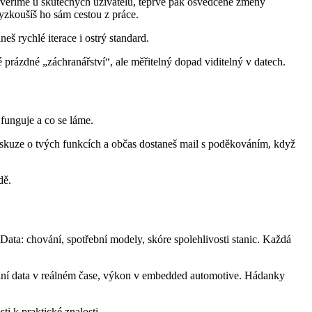
 ověříme u skutečných uživatelů, teprve pak osvědčené změny
zkoušíš ho sám cestou z práce.
eš rychlé iterace i ostrý standard.
 prázdné „záchranářství“, ale měřitelný dopad viditelný v datech.
 funguje a co se láme.
a diskuze o tvých funkcích a občas dostaneš mail s poděkováním, když
dě.
 Data: chování, spotřební modely, skóre spolehlivosti stanic. Každá
lobální data v reálném čase, výkon v embedded automotive. Hádanky
i k praktické znalosti.