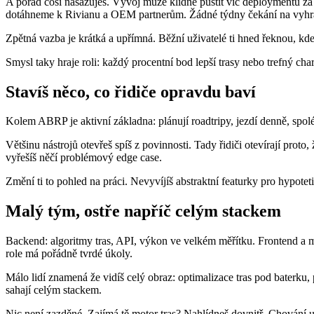
A pořád cosi nasazuješ. Vývoj může klidně pustit víc deploymentů za
dotáhneme k Rivianu a OEM partnerům. Žádné týdny čekání na vyhraz
Zpětná vazba je krátká a upřímná. Běžní uživatelé ti hned řeknou, kde t
Smysl taky hraje roli: každý procentní bod lepší trasy nebo trefný c
Stavíš něco, co řidiče opravdu baví
Kolem ABRP je aktivní základna: plánují roadtripy, jezdí denně, spolé
Většinu nástrojů otevřeš spíš z povinnosti. Tady řidiči otevírají prot
vyřešíš něčí problémový edge case.
Změní ti to pohled na práci. Nevyvíjíš abstraktní featurky pro hypotetick
Malý tým, ostře napříč celým stackem
Backend: algoritmy tras, API, výkon ve velkém měřítku. Frontend a mob
role má pořádně tvrdé úkoly.
Málo lidí znamená že vidíš celý obraz: optimalizace tras pod baterku,
sahají celým stackem.
Nic není zazděné. Zajímá tě motor tras? Nahlídneš dovnitř. Chování už