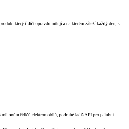
 produkt který řidiči opravdu milují a na kterém záleží každý den, s
áš milionům řidičů elektromobilů, podruhé ladíš API pro palubní