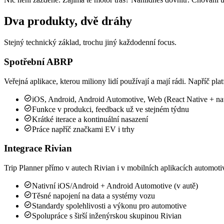
Dva produkty, dvě dráhy
Stejný technický základ, trochu jiný každodenní focus.
Spotřební ABRP
Veřejná aplikace, kterou miliony lidí používají a mají rádi. Napříč pl

iOS, Android, Android Automotive, Web (React Native + nat

Funkce v produkci, feedback už ve stejném týdnu

Krátké iterace a kontinuální nasazení

Práce napříč značkami EV i trhy
Integrace Rivian
Trip Planner přímo v autech Rivian i v mobilních aplikacích automot

Nativní iOS/Android + Android Automotive (v autě)

Těsné napojení na data a systémy vozu

Standardy spolehlivosti a výkonu pro automotive

Spolupráce s širší inženýrskou skupinou Rivian