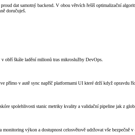
proud dat samotný backend. V obou větvích řešíš optimalizační algori
nně doručuješ.
 v obří škále ladění milionů tras mikroslužby DevOps.
e přímo v autě sync napříč platformami UI které drží když opravdu říd
re spolehlivosti stanic metriky kvality a validační pipeline jak z glob
ta monitoring výkon a dostupnost celosvětově udržovat vše bezpečně v