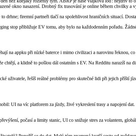
 den než kdejaký rozlehlý tým. ABRP je naše vlajková loď: nejdřív to
ené okno nasazení. Drobný fix trasování je online během chvilky a vy
o drhne; firemní partneři tlačí na spolehlivost hraničních situací. Dostan
harging stop přibližuje EV tomu, aby bylo na každodenním pořadu. Žádné
hají na appku při nízké baterce i mimo civilizaci a narovinu řeknou, co
o, že chtějí, a klidně to pošlou dál ostatním s EV. Na Redditu narazíš n
é uživatele, řešíš reálné problémy pro skutečné lidi při jejich příští jíz
il: UI na víc platforem za jízdy, živé vykreslení trasy a napojení dat.
 převýšení, počasí a limity stanic, UI co snižuje stres za volantem, g
ivatelů? Ponoříš se do dat. Malý tým znamená kratší cestu od zvědavost