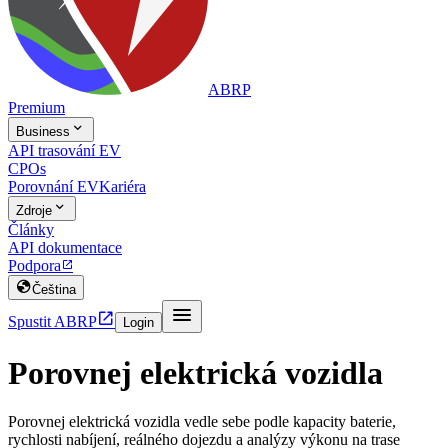
ABRP
Premium

Business
API trasování EV
CPOs
Porovnání EV
Kariéra

Zdroje
Články
API dokumentace
Podpora


Čeština


Spustit ABRP
Login
Porovnej elektrická vozidla
Porovnej elektrická vozidla vedle sebe podle kapacity baterie,
rychlosti nabíjení, reálného dojezdu a analýzy výkonu na trase