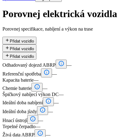
Porovnej elektrická vozidla
Porovnej specifikace, nabíjení a výkon na trase

Přidat vozidlo

Přidat vozidlo

Přidat vozidlo

Odhadovaný dojezd ABRP
—

Referenční spotřeba
—
Kapacita baterie
—

Chemie baterie
—
Špičkový nabíjecí výkon DC
—

Ideální doba nabíjení
—

Ideální doba jízdy
—

Hnací ústrojí
—
Tepelné čerpadlo
—

Živá data ABRP
—