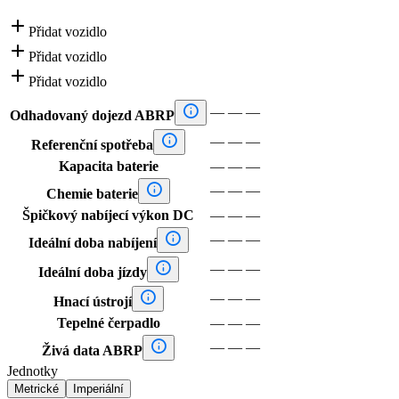

Přidat vozidlo

Přidat vozidlo

Přidat vozidlo

—
—
—
Odhadovaný dojezd ABRP

—
—
—
Referenční spotřeba
Kapacita baterie
—
—
—

—
—
—
Chemie baterie
Špičkový nabíjecí výkon DC
—
—
—

—
—
—
Ideální doba nabíjení

—
—
—
Ideální doba jízdy

—
—
—
Hnací ústrojí
Tepelné čerpadlo
—
—
—

—
—
—
Živá data ABRP
Jednotky
Metrické
Imperiální