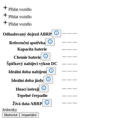

Přidat vozidlo

Přidat vozidlo

Přidat vozidlo

—
—
—
Odhadovaný dojezd ABRP

—
—
—
Referenční spotřeba
Kapacita baterie
—
—
—

—
—
—
Chemie baterie
Špičkový nabíjecí výkon DC
—
—
—

—
—
—
Ideální doba nabíjení

—
—
—
Ideální doba jízdy

—
—
—
Hnací ústrojí
Tepelné čerpadlo
—
—
—

—
—
—
Živá data ABRP
Jednotky
Metrické
Imperiální