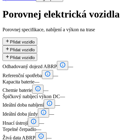
Porovnej elektrická vozidla
Porovnej specifikace, nabíjení a výkon na trase

Přidat vozidlo

Přidat vozidlo

Přidat vozidlo

Odhadovaný dojezd ABRP
—

Referenční spotřeba
—
Kapacita baterie
—

Chemie baterie
—
Špičkový nabíjecí výkon DC
—

Ideální doba nabíjení
—

Ideální doba jízdy
—

Hnací ústrojí
—
Tepelné čerpadlo
—

Živá data ABRP
—