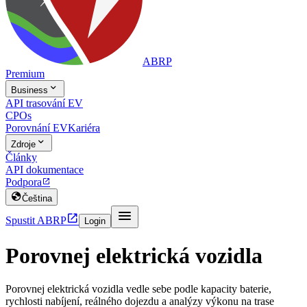
ABRP
Premium

Business
API trasování EV
CPOs
Porovnání EV
Kariéra

Zdroje
Články
API dokumentace
Podpora


Čeština


Spustit ABRP
Login
Porovnej elektrická vozidla
Porovnej elektrická vozidla vedle sebe podle kapacity baterie,
rychlosti nabíjení, reálného dojezdu a analýzy výkonu na trase