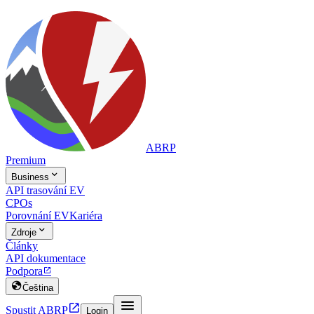
ABRP
Premium

Business
API trasování EV
CPOs
Porovnání EV
Kariéra

Zdroje
Články
API dokumentace
Podpora


Čeština


Spustit ABRP
Login