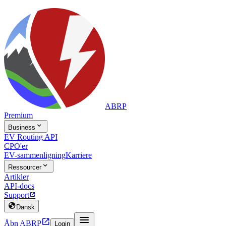
ABRP
Premium

Business
EV Routing API
CPO'er
EV-sammenligning
Karriere

Ressourcer
Artikler
API-docs
Support


Dansk


Åbn ABRP
Login