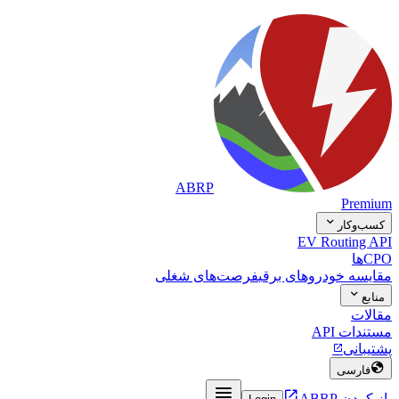
ABRP
Premium

کسب‌وکار
EV Routing API
CPOها
مقایسه خودروهای برقی
فرصت‌های شغلی

منابع
مقالات
مستندات API
پشتیبانی


فارسی


باز کردن ABRP