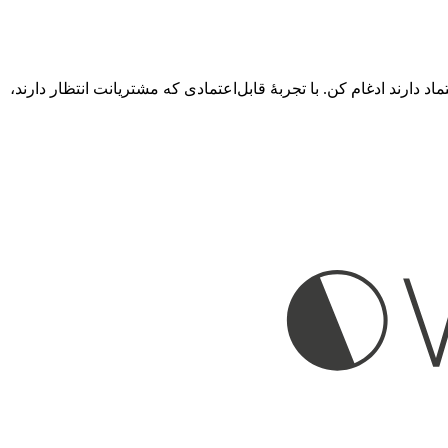
 جهان به آن‌ها اعتماد دارند ادغام کن. با تجربهٔ قابل‌اعتمادی که مشتریانت انتظار دارند،