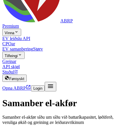
ABRP
Premium

Vinna
EV leiðslu API
CPOar
EV samanbering
Størv

Tilfeingi
Greinar
API skjøl
Stuðul


Føroyskt


Opna ABRP
Login
Samanber el-akfør
Samanber el-akfør síðu um síðu við battaríkapasitet, løðiferð,
veruliga økið og greining av leiðaravrikinum