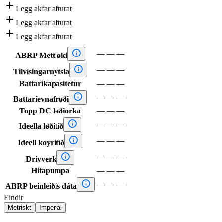

Legg akfar afturat

Legg akfar afturat

Legg akfar afturat

—
—
—
ABRP Mett øki

—
—
—
Tilvísingarnýtsla
Battaríkapasitetur
—
—
—

—
—
—
Battaríevnafrøði
Topp DC løðiorka
—
—
—

—
—
—
Ideella løðitíð

—
—
—
Ideell koyritíð

—
—
—
Drivverk
Hitapumpa
—
—
—

—
—
—
ABRP beinleiðis dáta
Eindir
Metriskt
Imperial