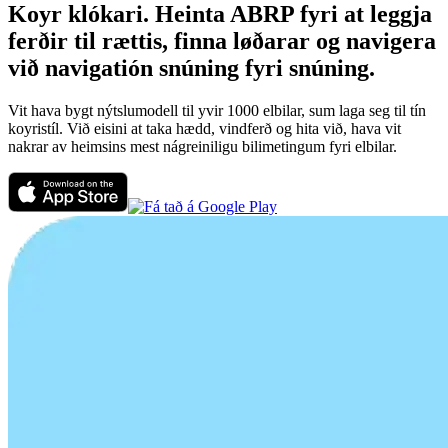
Koyr klókari. Heinta ABRP fyri at leggja
ferðir til rættis, finna løðarar og navigera
við navigatión snúning fyri snúning.
Vit hava bygt nýtslumodell til yvir 1000 elbilar, sum laga seg til tín
koyristíl. Við eisini at taka hædd, vindferð og hita við, hava vit
nakrar av heimsins mest nágreiniligu bilimetingum fyri elbilar.