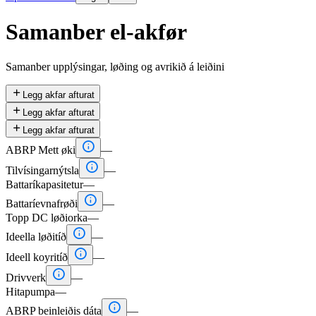
Samanber el-akfør
Samanber upplýsingar, løðing og avrikið á leiðini

Legg akfar afturat

Legg akfar afturat

Legg akfar afturat

ABRP Mett øki
—

Tilvísingarnýtsla
—
Battaríkapasitetur
—

Battaríevnafrøði
—
Topp DC løðiorka
—

Ideella løðitíð
—

Ideell koyritíð
—

Drivverk
—
Hitapumpa
—

ABRP beinleiðis dáta
—