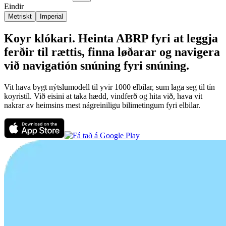
Eindir
Metriskt
Imperial
Koyr klókari. Heinta ABRP fyri at leggja
ferðir til rættis, finna løðarar og navigera
við navigatión snúning fyri snúning.
Vit hava bygt nýtslumodell til yvir 1000 elbilar, sum laga seg til tín
koyristíl. Við eisini at taka hædd, vindferð og hita við, hava vit
nakrar av heimsins mest nágreiniligu bilimetingum fyri elbilar.