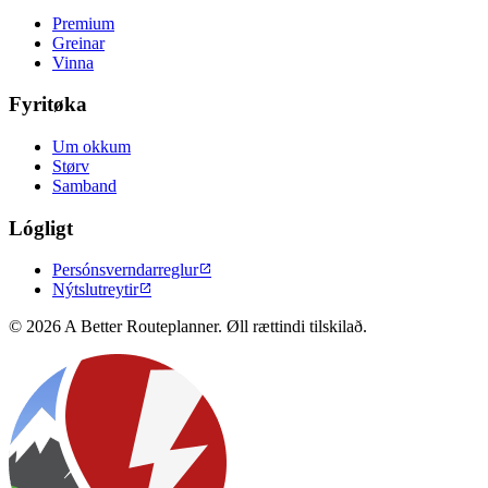
Premium
Greinar
Vinna
Fyritøka
Um okkum
Størv
Samband
Lógligt
Persónsverndarreglur

Nýtslutreytir

© 2026 A Better Routeplanner. Øll rættindi tilskilað.