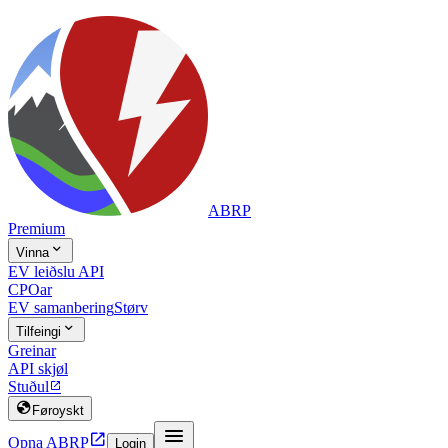
ABRP
Premium

Vinna
EV leiðslu API
CPOar
EV samanbering
Størv

Tilfeingi
Greinar
API skjøl
Stuðul


Føroyskt


Opna ABRP
Login