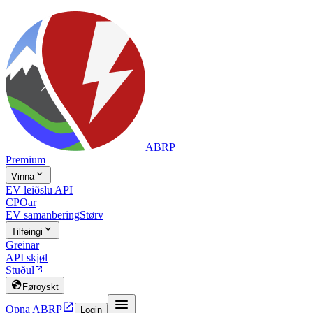
ABRP
Premium

Vinna
EV leiðslu API
CPOar
EV samanbering
Størv

Tilfeingi
Greinar
API skjøl
Stuðul


Føroyskt


Opna ABRP
Login