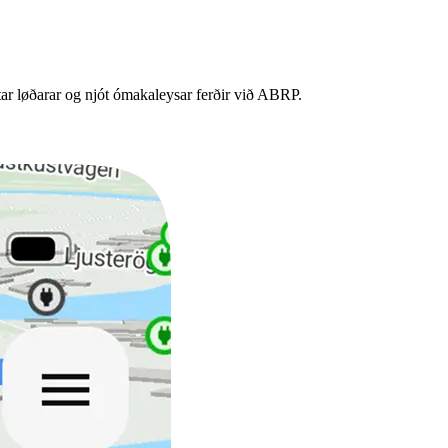
jótar løðarar og njót ómakaleysar ferðir við ABRP.