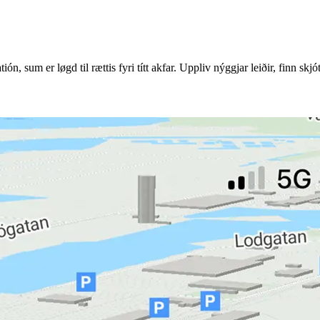
n, sum er løgd til rættis fyri títt akfar. Uppliv nýggjar leiðir, finn sk