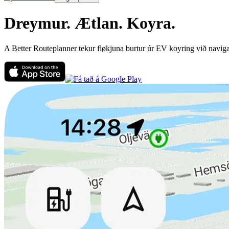
Dreymur.
Ætlan.
Koyra.
A Better Routeplanner tekur fløkjuna burtur úr EV koyring við navigatió