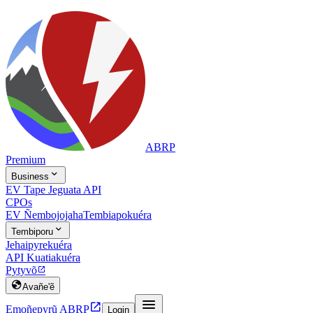
ABRP
Premium

Business
EV Tape Jeguata API
CPOs
EV Ñembojojaha
Tembiapokuéra

Tembiporu
Jehaipyrekuéra
API Kuatiakuéra
Pytyvõ


Avañe'ẽ


Emoñepyrũ ABRP
Login