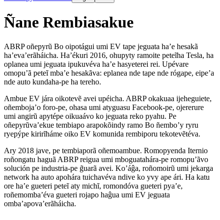
Ñane Rembiasakue
ABRP oñepyrũ Bo oipotágui umi EV tape jeguata ha’e hesakã
ha’eva’erãháicha. Ha’ékuri 2016, ohupyty ramoite peteĩha Tesla, ha
oplanea umi jeguata ipukuvéva ha’e hasyeterei rei. Upévare
omopu’ã peteĩ mba’e hesakãva: eplanea nde tape nde rógape, eipe’a
nde auto kundaha-pe ha tereho.
Ambue EV jára oikotevẽ avei upéicha. ABRP okakuaa ijeheguiete,
oñemboja’o foro-pe, ohasa umi atyguasu Facebook-pe, ojererure
umi angirũ apytépe oikuaávo ko jeguata reko pyahu. Pe
oñepyrũva’ekue tembiapo arapokõindy ramo Bo ñembo’y ryru
ryepýpe kirirĩháme oiko EV komunida rembiporu tekotevẽtéva.
Ary 2018 jave, pe tembiaporã oñemoambue. Romopyenda Iternio
roñongatu haguã ABRP reigua umi mboguatahára-pe romopu’ãvo
solución pe industria-pe g̃uarã avei. Ko’áĝa, roñomoirũ umi jekarga
network ha auto apohára tuichavéva ndive ko yvy ape ári. Ha katu
ore ha’e gueteri peteĩ aty michĩ, romondóva gueteri pya’e,
roñemomba’éva gueteri rojapo haĝua umi EV jeguata
omba’apova’erãháicha.