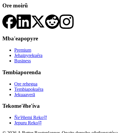
Ore moirũ
Mba'eapopyre
Premium
Jehaipyrekuéra
Business
Tembiaporenda
Ore rehegua
Tembiapokuéra
Jekuaaverã
Tekome'ẽhe'íva
Ñe'ẽñemi Reko

Jepuru Reko

© 2026 A Better Routeplanner. Opaite derecho oñeñongatúva.