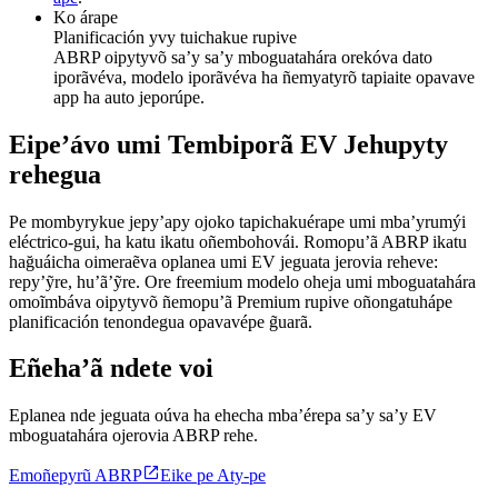
Ko árape
Planificación yvy tuichakue rupive
ABRP oipytyvõ sa’y sa’y mboguatahára orekóva dato
iporãvéva, modelo iporãvéva ha ñemyatyrõ tapiaite opavave
app ha auto jeporúpe.
Eipe’ávo umi Tembiporã EV Jehupyty
rehegua
Pe mombyrykue jepy’apy ojoko tapichakuérape umi mba’yrumýi
eléctrico-gui, ha katu ikatu oñembohovái. Romopu’ã ABRP ikatu
hağuáicha oimeraẽva oplanea umi EV jeguata jerovia reheve:
repy’ỹre, hu’ã’ỹre. Ore freemium modelo oheja umi mboguatahára
omoĩmbáva oipytyvõ ñemopu’ã Premium rupive oñongatuhápe
planificación tenondegua opavavépe g̃uarã.
Eñeha’ã ndete voi
Eplanea nde jeguata oúva ha ehecha mba’érepa sa’y sa’y EV
mboguatahára ojerovia ABRP rehe.

Emoñepyrũ ABRP
Eike pe Aty-pe