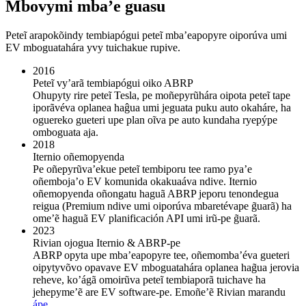
Mbovymi mba’e guasu
Peteĩ arapokõindy tembiapógui peteĩ mba’eapopyre oiporúva umi
EV mboguatahára yvy tuichakue rupive.
2016
Peteĩ vy’arã tembiapógui oiko ABRP
Ohupyty rire peteĩ Tesla, pe moñepyrũhára oipota peteĩ tape
iporãvéva oplanea haĝua umi jeguata puku auto okaháre, ha
oguereko gueteri upe plan oĩva pe auto kundaha ryepýpe
omboguata aja.
2018
Iternio oñemopyenda
Pe oñepyrũva’ekue peteĩ tembiporu tee ramo pya’e
oñemboja’o EV komunida okakuaáva ndive. Iternio
oñemopyenda oñongatu haguã ABRP jeporu tenondegua
reigua (Premium ndive umi oiporúva mbaretévape g̃uarã) ha
ome’ẽ haguã EV planificación API umi irũ-pe g̃uarã.
2023
Rivian ojogua Iternio & ABRP-pe
ABRP opyta upe mba’eapopyre tee, oñemomba’éva gueteri
oipytyvõvo opavave EV mboguatahára oplanea hag̃ua jerovia
reheve, ko’ágã omoirũva peteĩ tembiaporã tuichave ha
jehepyme’ẽ are EV software-pe. Emoñe’ẽ Rivian marandu
ápe
.