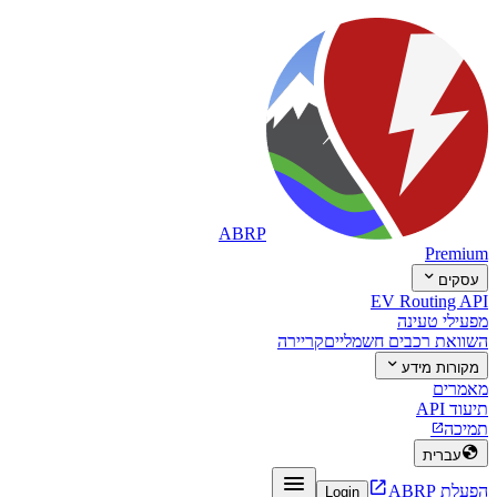
ABRP
Premium

עסקים
EV Routing API
מפעילי טעינה
השוואת רכבים חשמליים
קריירה

מקורות מידע
מאמרים
תיעוד API
תמיכה


עברית


הפעלת ABRP
Login