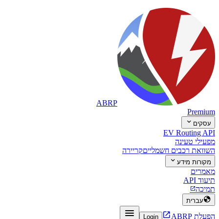
ABRP
Premium

עסקים
EV Routing API
מפעילי טעינה
השוואת רכבים חשמליים
קריירה

מקורות מידע
מאמרים
תיעוד API
תמיכה


עברית


הפעלת ABRP
Login