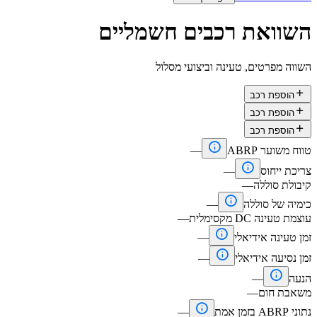
השוואת רכבים חשמליים
השווה מפרטים, טעינה וביצועי מסלול

הוספת רכב

הוספת רכב

הוספת רכב

טווח משוער ABRP
—

צריכת ייחוס
—
קיבולת סוללה
—

כימיה של סוללה
—
עוצמת טעינה DC מקסימלית
—

זמן טעינה אידיאלי
—

זמן נסיעה אידיאלי
—

הנעה
—
משאבת חום
—

נתוני ABRP בזמן אמת
—