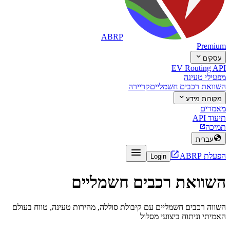
ABRP
Premium

עסקים
EV Routing API
מפעילי טעינה
השוואת רכבים חשמליים
קריירה

מקורות מידע
מאמרים
תיעוד API
תמיכה


עברית


הפעלת ABRP
Login
השוואת רכבים חשמליים
השווה רכבים חשמליים עם קיבולת סוללה, מהירות טעינה, טווח בעולם
האמיתי וניתוח ביצועי מסלול