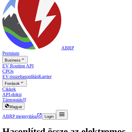
ABRP
Premium

Business
EV Routing API
CPOs
EV-összehasonlítás
Karrier

Források
Cikkek
API-doksi
Támogatás


Magyar


ABRP megnyitása
Login
Hasonlítsd össze az elektromos