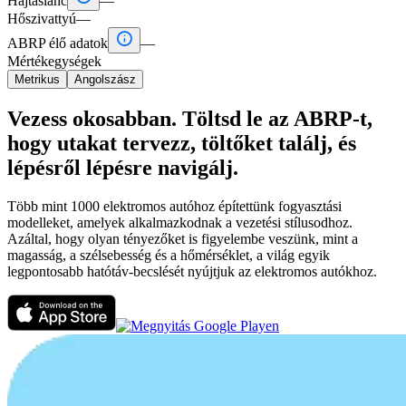
Hajtáslánc
—
Hőszivattyú
—

ABRP élő adatok
—
Mértékegységek
Metrikus
Angolszász
Vezess okosabban. Töltsd le az ABRP-t,
hogy utakat tervezz, töltőket találj, és
lépésről lépésre navigálj.
Több mint 1000 elektromos autóhoz építettünk fogyasztási
modelleket, amelyek alkalmazkodnak a vezetési stílusodhoz.
Azáltal, hogy olyan tényezőket is figyelembe veszünk, mint a
magasság, a szélsebesség és a hőmérséklet, a világ egyik
legpontosabb hatótáv-becslését nyújtjuk az elektromos autókhoz.