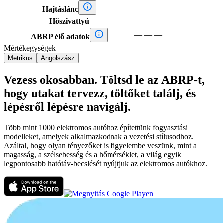

—
—
—
Hajtáslánc
Hőszivattyú
—
—
—

—
—
—
ABRP élő adatok
Mértékegységek
Metrikus
Angolszász
Vezess okosabban. Töltsd le az ABRP-t,
hogy utakat tervezz, töltőket találj, és
lépésről lépésre navigálj.
Több mint 1000 elektromos autóhoz építettünk fogyasztási
modelleket, amelyek alkalmazkodnak a vezetési stílusodhoz.
Azáltal, hogy olyan tényezőket is figyelembe veszünk, mint a
magasság, a szélsebesség és a hőmérséklet, a világ egyik
legpontosabb hatótáv-becslését nyújtjuk az elektromos autókhoz.