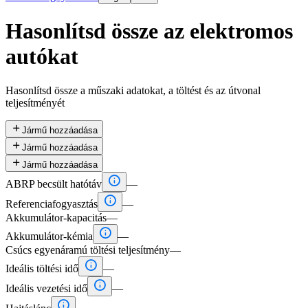
Hasonlítsd össze az elektromos
autókat
Hasonlítsd össze a műszaki adatokat, a töltést és az útvonal
teljesítményét

Jármű hozzáadása

Jármű hozzáadása

Jármű hozzáadása

ABRP becsült hatótáv
—

Referenciafogyasztás
—
Akkumulátor-kapacitás
—

Akkumulátor-kémia
—
Csúcs egyenáramú töltési teljesítmény
—

Ideális töltési idő
—

Ideális vezetési idő
—
