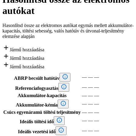
autókat
Hasonlítsd össze az elektromos autókat egymás mellett akkumulátor-
kapacitás, töltési sebesség, valós hatótáv és útvonal-teljesítmény
elemzése alapján

Jármű hozzáadása

Jármű hozzáadása

Jármű hozzáadása

—
—
—
ABRP becsült hatótáv

—
—
—
Referenciafogyasztás
Akkumulátor-kapacitás
—
—
—

—
—
—
Akkumulátor-kémia
Csúcs egyenáramú töltési teljesítmény
—
—
—

—
—
—
Ideális töltési idő

—
—
—
Ideális vezetési idő