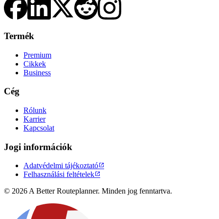
Termék
Premium
Cikkek
Business
Cég
Rólunk
Karrier
Kapcsolat
Jogi információk
Adatvédelmi tájékoztató

Felhasználási feltételek

© 2026 A Better Routeplanner. Minden jog fenntartva.