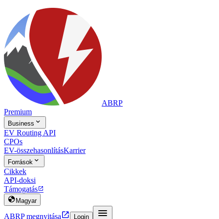
ABRP
Premium

Business
EV Routing API
CPOs
EV-összehasonlítás
Karrier

Források
Cikkek
API-doksi
Támogatás


Magyar


ABRP megnyitása
Login