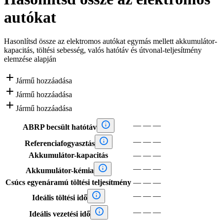
autókat
Hasonlítsd össze az elektromos autókat egymás mellett akkumulátor-
kapacitás, töltési sebesség, valós hatótáv és útvonal-teljesítmény
elemzése alapján

Jármű hozzáadása

Jármű hozzáadása

Jármű hozzáadása

—
—
—
ABRP becsült hatótáv

—
—
—
Referenciafogyasztás
Akkumulátor-kapacitás
—
—
—

—
—
—
Akkumulátor-kémia
Csúcs egyenáramú töltési teljesítmény
—
—
—

—
—
—
Ideális töltési idő

—
—
—
Ideális vezetési idő