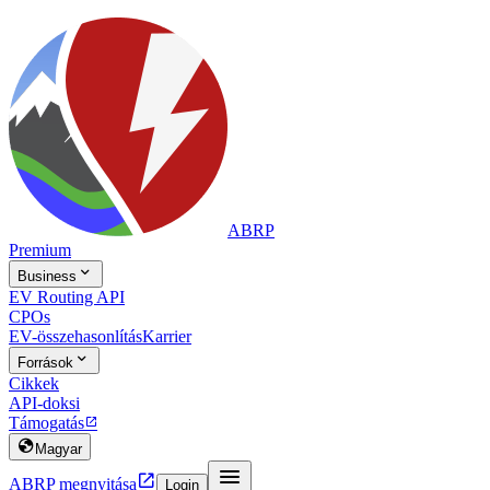
ABRP
Premium

Business
EV Routing API
CPOs
EV-összehasonlítás
Karrier

Források
Cikkek
API-doksi
Támogatás


Magyar


ABRP megnyitása
Login