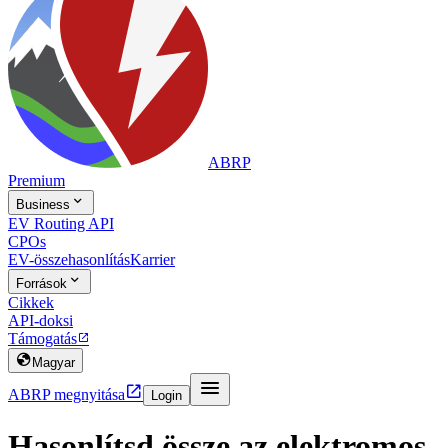
ABRP
Premium

Business
EV Routing API
CPOs
EV-összehasonlítás
Karrier

Források
Cikkek
API-doksi
Támogatás


Magyar


ABRP megnyitása
Login
Hasonlítsd össze az elektromos