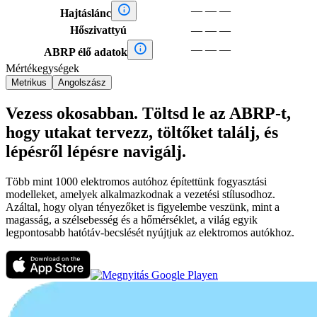

—
—
—
Hajtáslánc
Hőszivattyú
—
—
—

—
—
—
ABRP élő adatok
Mértékegységek
Metrikus
Angolszász
Vezess okosabban. Töltsd le az ABRP-t,
hogy utakat tervezz, töltőket találj, és
lépésről lépésre navigálj.
Több mint 1000 elektromos autóhoz építettünk fogyasztási
modelleket, amelyek alkalmazkodnak a vezetési stílusodhoz.
Azáltal, hogy olyan tényezőket is figyelembe veszünk, mint a
magasság, a szélsebesség és a hőmérséklet, a világ egyik
legpontosabb hatótáv-becslését nyújtjuk az elektromos autókhoz.