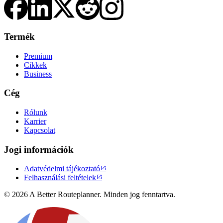
Termék
Premium
Cikkek
Business
Cég
Rólunk
Karrier
Kapcsolat
Jogi információk
Adatvédelmi tájékoztató

Felhasználási feltételek

© 2026 A Better Routeplanner. Minden jog fenntartva.