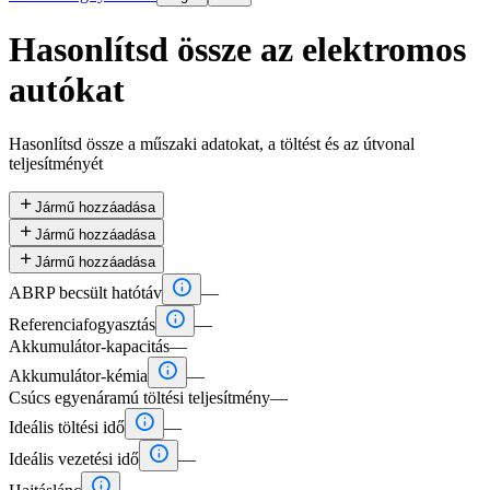
Hasonlítsd össze az elektromos
autókat
Hasonlítsd össze a műszaki adatokat, a töltést és az útvonal
teljesítményét

Jármű hozzáadása

Jármű hozzáadása

Jármű hozzáadása

ABRP becsült hatótáv
—

Referenciafogyasztás
—
Akkumulátor-kapacitás
—

Akkumulátor-kémia
—
Csúcs egyenáramú töltési teljesítmény
—

Ideális töltési idő
—

Ideális vezetési idő
—
