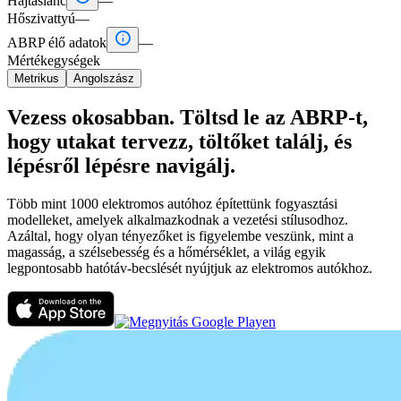
Hajtáslánc
—
Hőszivattyú
—

ABRP élő adatok
—
Mértékegységek
Metrikus
Angolszász
Vezess okosabban. Töltsd le az ABRP-t,
hogy utakat tervezz, töltőket találj, és
lépésről lépésre navigálj.
Több mint 1000 elektromos autóhoz építettünk fogyasztási
modelleket, amelyek alkalmazkodnak a vezetési stílusodhoz.
Azáltal, hogy olyan tényezőket is figyelembe veszünk, mint a
magasság, a szélsebesség és a hőmérséklet, a világ egyik
legpontosabb hatótáv-becslését nyújtjuk az elektromos autókhoz.