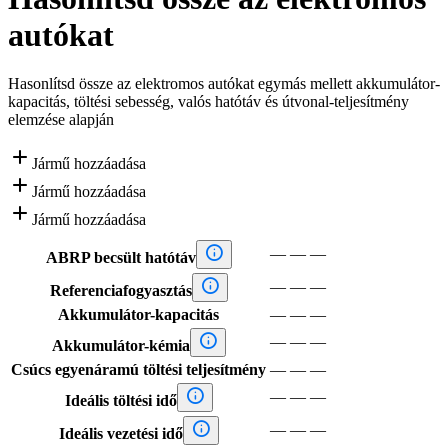
autókat
Hasonlítsd össze az elektromos autókat egymás mellett akkumulátor-
kapacitás, töltési sebesség, valós hatótáv és útvonal-teljesítmény
elemzése alapján

Jármű hozzáadása

Jármű hozzáadása

Jármű hozzáadása

—
—
—
ABRP becsült hatótáv

—
—
—
Referenciafogyasztás
Akkumulátor-kapacitás
—
—
—

—
—
—
Akkumulátor-kémia
Csúcs egyenáramú töltési teljesítmény
—
—
—

—
—
—
Ideális töltési idő

—
—
—
Ideális vezetési idő