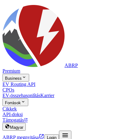
ABRP
Premium

Business
EV Routing API
CPOs
EV-összehasonlítás
Karrier

Források
Cikkek
API-doksi
Támogatás


Magyar


ABRP megnyitása
Login