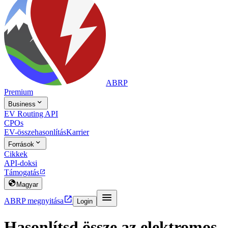
ABRP
Premium

Business
EV Routing API
CPOs
EV-összehasonlítás
Karrier

Források
Cikkek
API-doksi
Támogatás


Magyar


ABRP megnyitása
Login
Hasonlítsd össze az elektromos