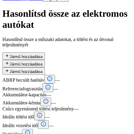
Hasonlítsd össze az elektromos
autókat
Hasonlítsd össze a műszaki adatokat, a töltést és az útvonal
teljesítményét

Jármű hozzáadása

Jármű hozzáadása

Jármű hozzáadása

ABRP becsült hatótáv
—

Referenciafogyasztás
—
Akkumulátor-kapacitás
—

Akkumulátor-kémia
—
Csúcs egyenáramú töltési teljesítmény
—

Ideális töltési idő
—

Ideális vezetési idő
—
