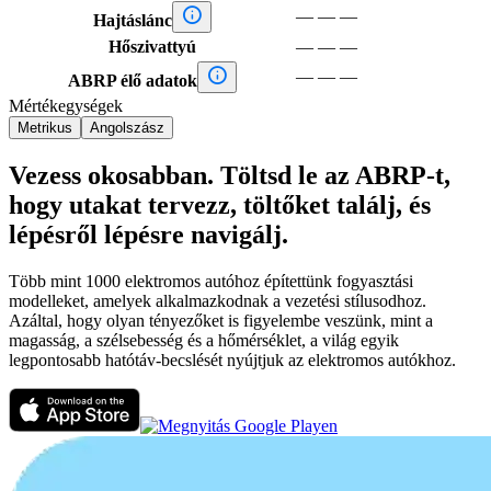

—
—
—
Hajtáslánc
Hőszivattyú
—
—
—

—
—
—
ABRP élő adatok
Mértékegységek
Metrikus
Angolszász
Vezess okosabban. Töltsd le az ABRP-t,
hogy utakat tervezz, töltőket találj, és
lépésről lépésre navigálj.
Több mint 1000 elektromos autóhoz építettünk fogyasztási
modelleket, amelyek alkalmazkodnak a vezetési stílusodhoz.
Azáltal, hogy olyan tényezőket is figyelembe veszünk, mint a
magasság, a szélsebesség és a hőmérséklet, a világ egyik
legpontosabb hatótáv-becslését nyújtjuk az elektromos autókhoz.