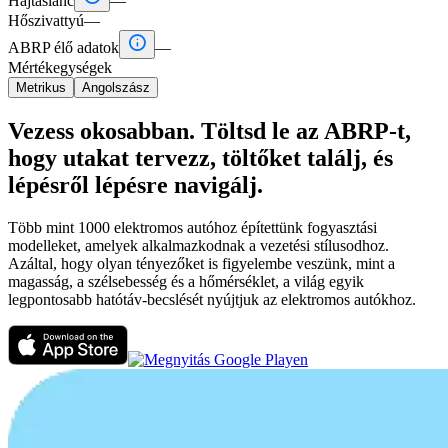
Hajtáslánc
—
Hőszivattyú
—

ABRP élő adatok
—
Mértékegységek
Metrikus
Angolszász
Vezess okosabban. Töltsd le az ABRP-t,
hogy utakat tervezz, töltőket találj, és
lépésről lépésre navigálj.
Több mint 1000 elektromos autóhoz építettünk fogyasztási
modelleket, amelyek alkalmazkodnak a vezetési stílusodhoz.
Azáltal, hogy olyan tényezőket is figyelembe veszünk, mint a
magasság, a szélsebesség és a hőmérséklet, a világ egyik
legpontosabb hatótáv-becslését nyújtjuk az elektromos autókhoz.