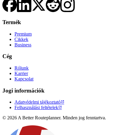
Termék
Premium
Cikkek
Business
Cég
Rólunk
Karrier
Kapcsolat
Jogi információk
Adatvédelmi tájékoztató

Felhasználási feltételek

© 2026 A Better Routeplanner. Minden jog fenntartva.