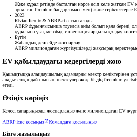
Жеке құрал ретінде басталған нәрсе өсіп келе жатқан EV 
арналған Premium бағдарламасымен) және серіктестерге 
2023
Rivian Iternio & ABRP-ті сатып алады
ABRP бұрынғысынша тәуелсіз өнім болып қала береді, ол 
құралына ұзақ мерзімді инвестиция арқылы қолдау көрсе
Бүгін
Жаһандық деңгейде жоспарлау
ABRP миллиондаған жүргізушілерді жақсырақ деректермен
EV қабылдаудағы кедергілерді жою
Қашықтыққа алаңдаушылық адамдарды электр көліктерінен ұста
алады: ешқандай шығын, шектеулер жоқ. Біздің freemium үлгімі
етеді.
Өзіңіз көріңіз
Келесі сапарыңызды жоспарлаңыз және миллиондаған EV жүргізу

ABRP іске қосыңыз
Командаға қосылыңыз
Бізге жазылыңыз