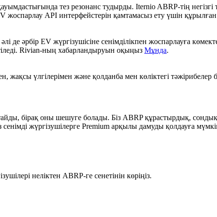
қауымдастығында тез резонанс тудырды. Iternio ABRP-тің негізгі
EV жоспарлау API интерфейстерін қамтамасыз ету үшін құрылған
әлі де әрбір EV жүргізушісіне сенімділікпен жоспарлауға көмект
тіледі. Rivian-ның хабарландыруын оқыңыз
Мұнда
.
, жақсы үлгілерімен және қолданба мен көліктегі тәжірибелер 
йды, бірақ оны шешуге болады. Біз ABRP құрастырдық, сондықт
з сенімді жүргізушілерге Premium арқылы дамуды қолдауға мүмкі
шілері неліктен ABRP-ге сенетінін көріңіз.