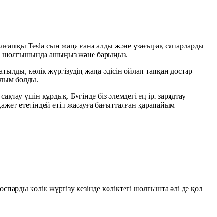
алғашқы Tesla-сын жаңа ғана алды және ұзағырақ сапарларды
дің шолғышында ашыңыз және барыңыз.
тылды, көлік жүргізудің жаңа әдісін ойлап тапқан достар
лым болды.
ақтау үшін құрдық. Бүгінде біз әлемдегі ең ірі зарядтау
н қажет ететіндей етіп жасауға бағытталған қарапайым
оспарды көлік жүргізу кезінде көліктегі шолғышта әлі де қол