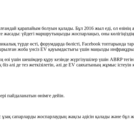
ғандай қарапайым болуын қалады. Бұл 2016 жыл еді, ол өзінің 
се жасады: үйдегі маршрутыңызды жоспарлаңыз, оны көлігіңіз
калық түрде өсті, форумдарда бөлісті, Facebook топтарында тара
ырылған жоба үнсіз EV қауымдастығы үшін маңызды инфрақұры
ың өзі үшін шешімдер құру кезінде жүргізушілер үшін ABRP тегін с
 біз әлі де тез жеткізілетін, әлі де EV саяхатының жұмыс істеуі
рі пайдаланатын өнімге дейін.
тыс ұзақ сапарларды жоспарлаудың жақсы әдісін қалады және бұл ж