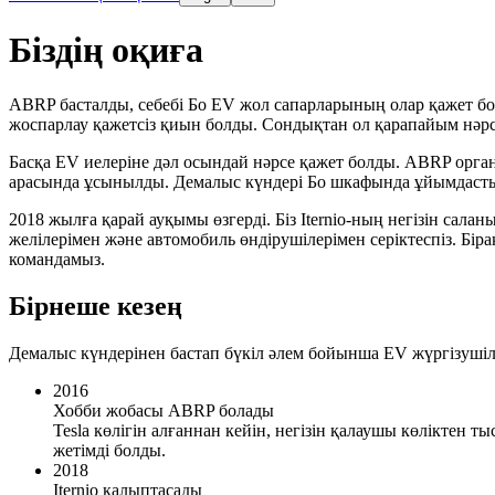
Біздің оқиға
ABRP басталды, себебі Бо EV жол сапарларының олар қажет бол
жоспарлау қажетсіз қиын болды. Сондықтан ол қарапайым нәр
Басқа EV иелеріне дәл осындай нәрсе қажет болды. ABRP органи
арасында ұсынылды. Демалыс күндері Бо шкафында ұйымдаст
2018 жылға қарай ауқымы өзгерді. Біз Iternio-ның негізін салан
желілерімен және автомобиль өндірушілерімен серіктеспіз. Бірақ
командамыз.
Бірнеше кезең
Демалыс күндерінен бастап бүкіл әлем бойынша EV жүргізушіле
2016
Хобби жобасы ABRP болады
Tesla көлігін алғаннан кейін, негізін қалаушы көліктен 
жетімді болды.
2018
Iternio қалыптасады