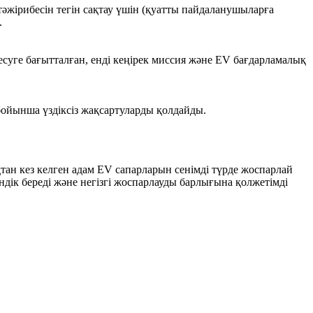
 тәжірибесін тегін сақтау үшін (қуатты пайдаланушыларға
.
есуге бағытталған, енді кеңірек миссия және EV бағдарламалық
бойынша үздіксіз жақсартуларды қолдайды.
ан кез келген адам EV сапарларын сенімді түрде жоспарлай
ндік береді және негізгі жоспарлауды барлығына қолжетімді