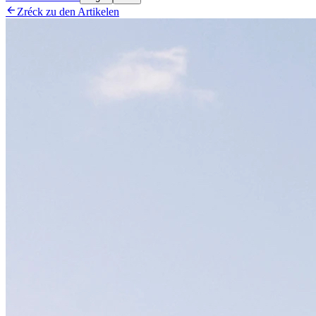

Zréck zu den Artikelen