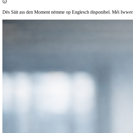

Dës Säit ass den Moment nëmme op Englesch disponibel. Méi Iww