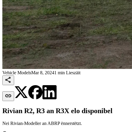
Vehicle Models
Mar 8, 2024
1 min Lieszäit


Rivian R2, R3 an R3X elo disponibel
Nei Rivian-Modeller an ABRP ënnerstëtzt.