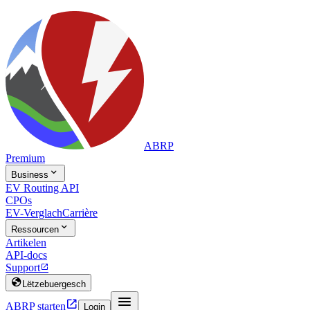
ABRP
Premium

Business
EV Routing API
CPOs
EV-Verglach
Carrière

Ressourcen
Artikelen
API-docs
Support


Lëtzebuergesch


ABRP starten
Login