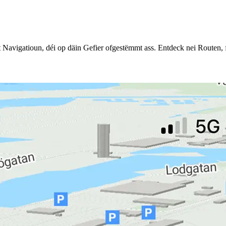
 Navigatioun, déi op däin Gefier ofgestëmmt ass. Entdeck nei Routen,