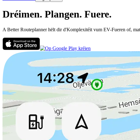
Dréimen.
Plangen.
Fuere.
A Better Routeplanner hëlt dir d'Komplexitéit vum EV-Fueren of, mat