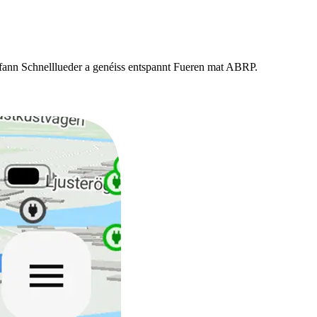
 fann Schnelllueder a genéiss entspannt Fueren mat ABRP.