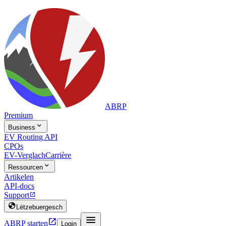
ABRP
Premium

Business
EV Routing API
CPOs
EV-Verglach
Carrière

Ressourcen
Artikelen
API-docs
Support


Lëtzebuergesch


ABRP starten
Login