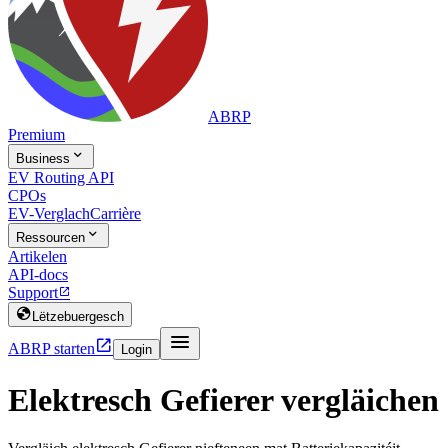
ABRP
Premium

Business
EV Routing API
CPOs
EV-Verglach
Carrière

Ressourcen
Artikelen
API-docs
Support


Lëtzebuergesch


ABRP starten
Login
Elektresch Gefierer vergläichen