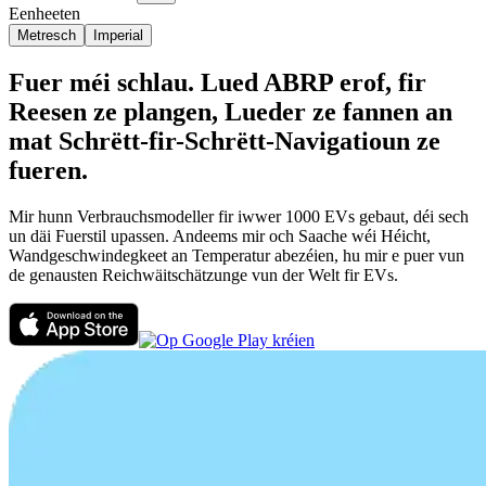
Eenheeten
Metresch
Imperial
Fuer méi schlau. Lued ABRP erof, fir
Reesen ze plangen, Lueder ze fannen an
mat Schrëtt-fir-Schrëtt-Navigatioun ze
fueren.
Mir hunn Verbrauchsmodeller fir iwwer 1000 EVs gebaut, déi sech
un däi Fuerstil upassen. Andeems mir och Saache wéi Héicht,
Wandgeschwindegkeet an Temperatur abezéien, hu mir e puer vun
de genausten Reichwäitschätzunge vun der Welt fir EVs.