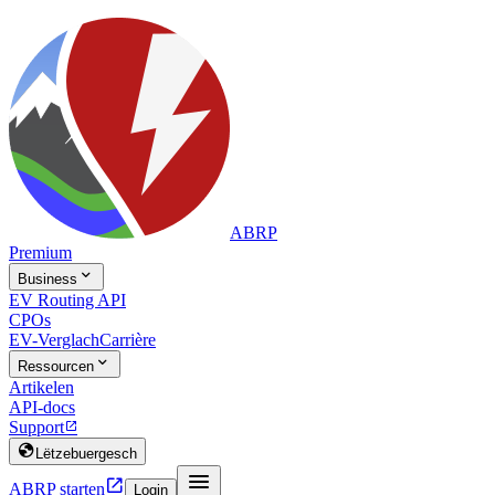
ABRP
Premium

Business
EV Routing API
CPOs
EV-Verglach
Carrière

Ressourcen
Artikelen
API-docs
Support


Lëtzebuergesch


ABRP starten
Login