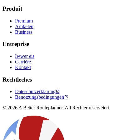
Produit
Premium
Artikelen
Business
Entreprise
Iwwer eis
Carrière
Kontakt
Rechtleches
Dateschutzerklärung

Benotzungsbedingungen

© 2026 A Better Routeplanner. All Rechter reservéiert.