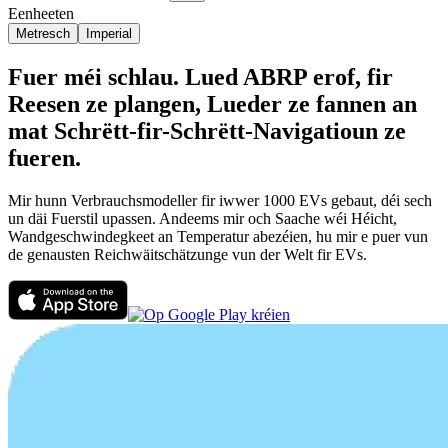
Eenheeten
Metresch
Imperial
Fuer méi schlau. Lued ABRP erof, fir
Reesen ze plangen, Lueder ze fannen an
mat Schrëtt-fir-Schrëtt-Navigatioun ze
fueren.
Mir hunn Verbrauchsmodeller fir iwwer 1000 EVs gebaut, déi sech
un däi Fuerstil upassen. Andeems mir och Saache wéi Héicht,
Wandgeschwindegkeet an Temperatur abezéien, hu mir e puer vun
de genausten Reichwäitschätzunge vun der Welt fir EVs.