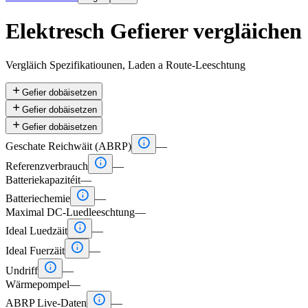
Elektresch Gefierer vergläichen
Vergläich Spezifikatiounen, Laden a Route-Leeschtung

Gefier dobäisetzen

Gefier dobäisetzen

Gefier dobäisetzen

Geschate Reichwäit (ABRP)
—

Referenzverbrauch
—
Batteriekapazitéit
—

Batteriechemie
—
Maximal DC-Luedleeschtung
—

Ideal Luedzäit
—

Ideal Fuerzäit
—

Undriff
—
Wärmepompel
—

ABRP Live-Daten
—