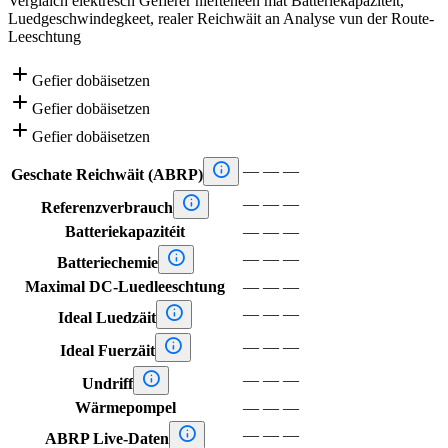
Vergläich elektresch Gefierer niefteneen mat Batteriekapazitéit,
Luedgeschwindegkeet, realer Reichwäit an Analyse vun der Route-
Leeschtung

Gefier dobäisetzen

Gefier dobäisetzen

Gefier dobäisetzen

—
—
—
Geschate Reichwäit (ABRP)

—
—
—
Referenzverbrauch
Batteriekapazitéit
—
—
—

—
—
—
Batteriechemie
Maximal DC-Luedleeschtung
—
—
—

—
—
—
Ideal Luedzäit

—
—
—
Ideal Fuerzäit

—
—
—
Undriff
Wärmepompel
—
—
—

—
—
—
ABRP Live-Daten