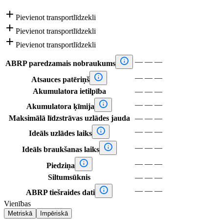

Pievienot transportlīdzekli

Pievienot transportlīdzekli

Pievienot transportlīdzekli

—
—
—
ABRP paredzamais nobraukums

—
—
—
Atsauces patēriņš
Akumulatora ietilpība
—
—
—

—
—
—
Akumulatora ķīmija
Maksimālā līdzstrāvas uzlādes jauda
—
—
—

—
—
—
Ideāls uzlādes laiks

—
—
—
Ideāls braukšanas laiks

—
—
—
Piedziņa
Siltumsūknis
—
—
—

—
—
—
ABRP tiešraides dati
Vienības
Metriskā
Impēriskā