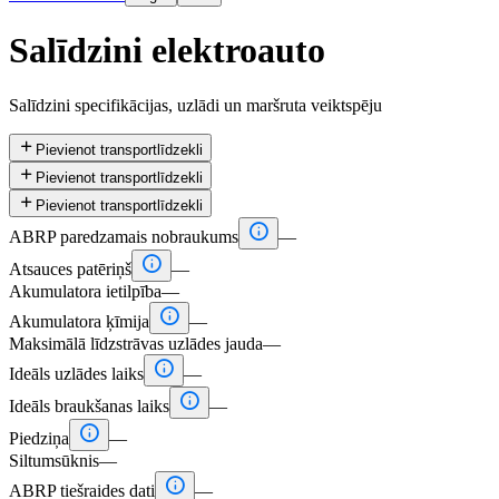
Salīdzini elektroauto
Salīdzini specifikācijas, uzlādi un maršruta veiktspēju

Pievienot transportlīdzekli

Pievienot transportlīdzekli

Pievienot transportlīdzekli

ABRP paredzamais nobraukums
—

Atsauces patēriņš
—
Akumulatora ietilpība
—

Akumulatora ķīmija
—
Maksimālā līdzstrāvas uzlādes jauda
—

Ideāls uzlādes laiks
—

Ideāls braukšanas laiks
—

Piedziņa
—
Siltumsūknis
—

ABRP tiešraides dati
—