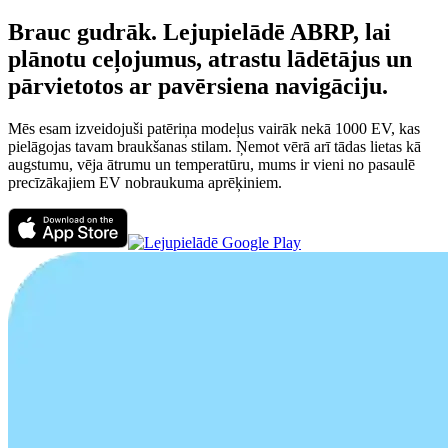
Brauc gudrāk. Lejupielādē ABRP, lai
plānotu ceļojumus, atrastu lādētājus un
pārvietotos ar pavērsiena navigāciju.
Mēs esam izveidojuši patēriņa modeļus vairāk nekā 1000 EV, kas
pielāgojas tavam braukšanas stilam. Ņemot vērā arī tādas lietas kā
augstumu, vēja ātrumu un temperatūru, mums ir vieni no pasaulē
precīzākajiem EV nobraukuma aprēķiniem.