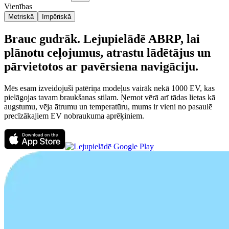
Vienības
Metriskā
Impēriskā
Brauc gudrāk. Lejupielādē ABRP, lai
plānotu ceļojumus, atrastu lādētājus un
pārvietotos ar pavērsiena navigāciju.
Mēs esam izveidojuši patēriņa modeļus vairāk nekā 1000 EV, kas
pielāgojas tavam braukšanas stilam. Ņemot vērā arī tādas lietas kā
augstumu, vēja ātrumu un temperatūru, mums ir vieni no pasaulē
precīzākajiem EV nobraukuma aprēķiniem.