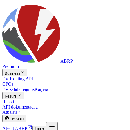
ABRP
Premium

Business
EV Routing API
CPOs
EV salīdzinājums
Karjera

Resursi
Raksti
API dokumentācija
Atbalsts


Latviešu


Atvērt ABRP
Login