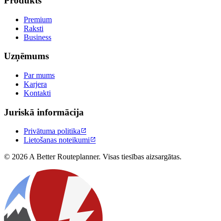
Produkts
Premium
Raksti
Business
Uzņēmums
Par mums
Karjera
Kontakti
Juriskā informācija
Privātuma politika

Lietošanas noteikumi

© 2026 A Better Routeplanner. Visas tiesības aizsargātas.