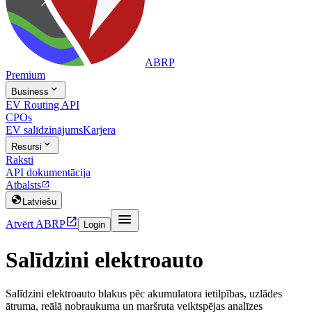
ABRP
Premium

Business
EV Routing API
CPOs
EV salīdzinājums
Karjera

Resursi
Raksti
API dokumentācija
Atbalsts


Latviešu


Atvērt ABRP
Login
Salīdzini elektroauto
Salīdzini elektroauto blakus pēc akumulatora ietilpības, uzlādes
ātruma, reālā nobraukuma un maršruta veiktspējas analīzes