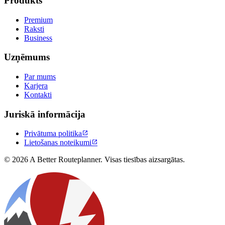
Produkts
Premium
Raksti
Business
Uzņēmums
Par mums
Karjera
Kontakti
Juriskā informācija
Privātuma politika

Lietošanas noteikumi

© 2026 A Better Routeplanner. Visas tiesības aizsargātas.