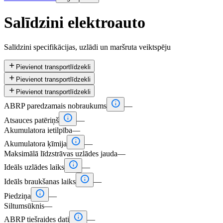
Salīdzini elektroauto
Salīdzini specifikācijas, uzlādi un maršruta veiktspēju

Pievienot transportlīdzekli

Pievienot transportlīdzekli

Pievienot transportlīdzekli

ABRP paredzamais nobraukums
—

Atsauces patēriņš
—
Akumulatora ietilpība
—

Akumulatora ķīmija
—
Maksimālā līdzstrāvas uzlādes jauda
—

Ideāls uzlādes laiks
—

Ideāls braukšanas laiks
—

Piedziņa
—
Siltumsūknis
—

ABRP tiešraides dati
—