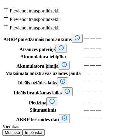

Pievienot transportlīdzekli

Pievienot transportlīdzekli

Pievienot transportlīdzekli

—
—
—
ABRP paredzamais nobraukums

—
—
—
Atsauces patēriņš
Akumulatora ietilpība
—
—
—

—
—
—
Akumulatora ķīmija
Maksimālā līdzstrāvas uzlādes jauda
—
—
—

—
—
—
Ideāls uzlādes laiks

—
—
—
Ideāls braukšanas laiks

—
—
—
Piedziņa
Siltumsūknis
—
—
—

—
—
—
ABRP tiešraides dati
Vienības
Metriskā
Impēriskā