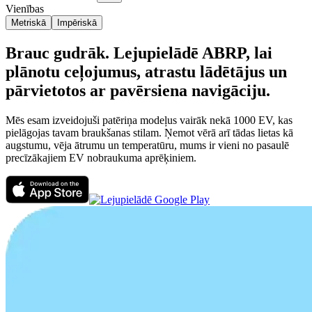
Vienības
Metriskā
Impēriskā
Brauc gudrāk. Lejupielādē ABRP, lai
plānotu ceļojumus, atrastu lādētājus un
pārvietotos ar pavērsiena navigāciju.
Mēs esam izveidojuši patēriņa modeļus vairāk nekā 1000 EV, kas
pielāgojas tavam braukšanas stilam. Ņemot vērā arī tādas lietas kā
augstumu, vēja ātrumu un temperatūru, mums ir vieni no pasaulē
precīzākajiem EV nobraukuma aprēķiniem.