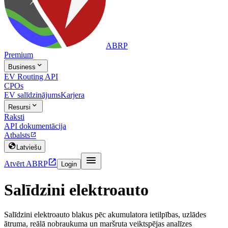
ABRP
Premium

Business
EV Routing API
CPOs
EV salīdzinājums
Karjera

Resursi
Raksti
API dokumentācija
Atbalsts


Latviešu


Atvērt ABRP
Login
Salīdzini elektroauto
Salīdzini elektroauto blakus pēc akumulatora ietilpības, uzlādes
ātruma, reālā nobraukuma un maršruta veiktspējas analīzes