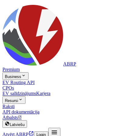
ABRP
Premium

Business
EV Routing API
CPOs
EV salīdzinājums
Karjera

Resursi
Raksti
API dokumentācija
Atbalsts


Latviešu


Atvērt ABRP
Login