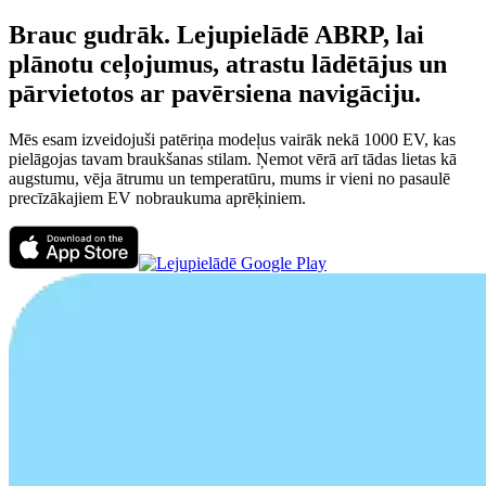
Brauc gudrāk. Lejupielādē ABRP, lai
plānotu ceļojumus, atrastu lādētājus un
pārvietotos ar pavērsiena navigāciju.
Mēs esam izveidojuši patēriņa modeļus vairāk nekā 1000 EV, kas
pielāgojas tavam braukšanas stilam. Ņemot vērā arī tādas lietas kā
augstumu, vēja ātrumu un temperatūru, mums ir vieni no pasaulē
precīzākajiem EV nobraukuma aprēķiniem.