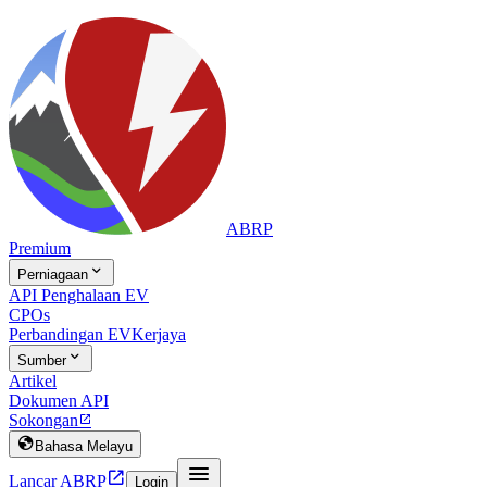
ABRP
Premium

Perniagaan
API Penghalaan EV
CPOs
Perbandingan EV
Kerjaya

Sumber
Artikel
Dokumen API
Sokongan


Bahasa Melayu


Lancar ABRP
Login