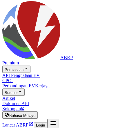
ABRP
Premium

Perniagaan
API Penghalaan EV
CPOs
Perbandingan EV
Kerjaya

Sumber
Artikel
Dokumen API
Sokongan


Bahasa Melayu


Lancar ABRP
Login