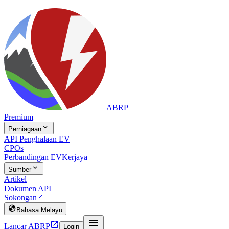
ABRP
Premium

Perniagaan
API Penghalaan EV
CPOs
Perbandingan EV
Kerjaya

Sumber
Artikel
Dokumen API
Sokongan


Bahasa Melayu


Lancar ABRP
Login