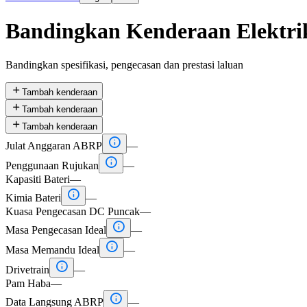
Bandingkan Kenderaan Elektri
Bandingkan spesifikasi, pengecasan dan prestasi laluan

Tambah kenderaan

Tambah kenderaan

Tambah kenderaan

Julat Anggaran ABRP
—

Penggunaan Rujukan
—
Kapasiti Bateri
—

Kimia Bateri
—
Kuasa Pengecasan DC Puncak
—

Masa Pengecasan Ideal
—

Masa Memandu Ideal
—

Drivetrain
—
Pam Haba
—

Data Langsung ABRP
—