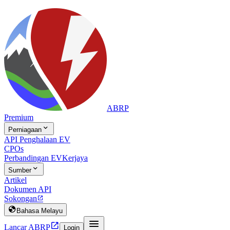
ABRP
Premium

Perniagaan
API Penghalaan EV
CPOs
Perbandingan EV
Kerjaya

Sumber
Artikel
Dokumen API
Sokongan


Bahasa Melayu


Lancar ABRP
Login