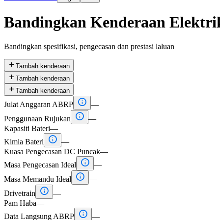
Bandingkan Kenderaan Elektri
Bandingkan spesifikasi, pengecasan dan prestasi laluan

Tambah kenderaan

Tambah kenderaan

Tambah kenderaan

Julat Anggaran ABRP
—

Penggunaan Rujukan
—
Kapasiti Bateri
—

Kimia Bateri
—
Kuasa Pengecasan DC Puncak
—

Masa Pengecasan Ideal
—

Masa Memandu Ideal
—

Drivetrain
—
Pam Haba
—

Data Langsung ABRP
—