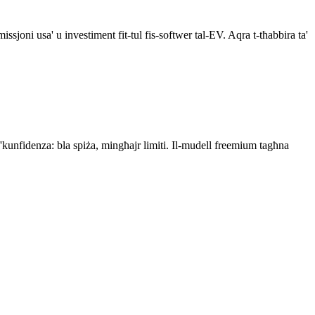
sjoni usa' u investiment fit-tul fis-softwer tal-EV. Aqra t-tħabbira ta'
 b'kunfidenza: bla spiża, mingħajr limiti. Il-mudell freemium tagħna