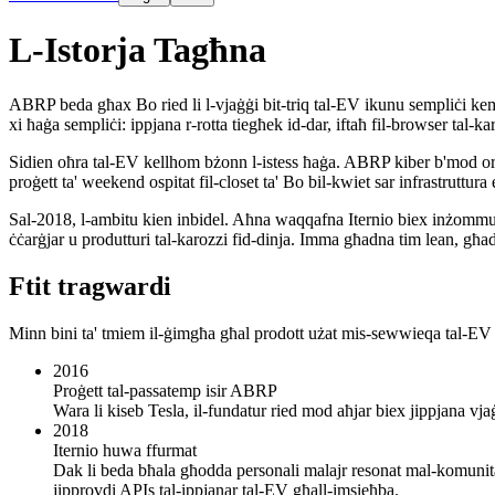
L-Istorja Tagħna
ABRP beda għax Bo ried li l-vjaġġi bit-triq tal-EV ikunu sempliċi kem
xi ħaġa sempliċi: ippjana r-rotta tiegħek id-dar, iftaħ fil-browser tal-k
Sidien oħra tal-EV kellhom bżonn l-istess ħaġa. ABRP kiber b'mod org
proġett ta' weekend ospitat fil-closet ta' Bo bil-kwiet sar infrastruttur
Sal-2018, l-ambitu kien inbidel. Aħna waqqafna Iternio biex inżommu 
ċċarġjar u produtturi tal-karozzi fid-dinja. Imma għadna tim lean, għa
Ftit tragwardi
Minn bini ta' tmiem il-ġimgħa għal prodott użat mis-sewwieqa tal-EV
2016
Proġett tal-passatemp isir ABRP
Wara li kiseb Tesla, il-fundatur ried mod aħjar biex jippjana vja
2018
Iternio huwa ffurmat
Dak li beda bħala għodda personali malajr resonat mal-komunità
jipprovdi APIs tal-ippjanar tal-EV għall-imsieħba.