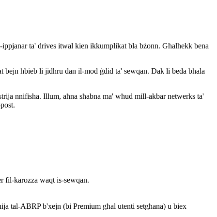
-ippjanar ta' drives itwal kien ikkumplikat bla bżonn. Għalhekk bena
bejn ħbieb li jidhru dan il-mod ġdid ta' sewqan. Dak li beda bħala
rija nnifisha. Illum, aħna sħabna ma' wħud mill-akbar netwerks ta'
post.
ser fil-karozza waqt is-sewqan.
nija tal-ABRP b'xejn (bi Premium għal utenti setgħana) u biex