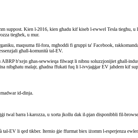
m suppost. Kien l-2016, kien għadu kif kiseb l-ewwel Tesla tiegħu, u l
arozza tiegħek, u mur.
aniku, maqsuma fil-fora, mgħoddi fi gruppi ta' Facebook, rakkomandat 
a essenzjali għall-komunità tal-EV.
ABRP b'xejn għas-sewwieqa filwaqt li nibnu soluzzjonijiet għall-indust
dna nibgħatu malajr, għadna ffukati fuq li l-ivvjaġġar EV jaħdem kif sup
 madwar id-dinja.
ġġi twal barra l-karozza, u xorta jkollu dak il-pjan disponibbli fil-brow
 tal-EV li qed tikber. Iternio ġie ffurmat biex iżomm l-esperjenza ewle