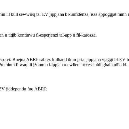
ħin lil kull sewwieq tal-EV jippjana b'kunfidenza, issa appoġġjat minn mis
 u titjib kontinwu fl-esperjenzi tal-app u fil-karozza.
sta' ssolvi. Bnejna ABRP sabiex kulħadd ikun jista' jippjana vjaġġi bl-EV
Premium filwaqt li jżommu l-ippjanar ewlieni aċċessibbli għal kulħadd.
al-EV jiddependu fuq ABRP.