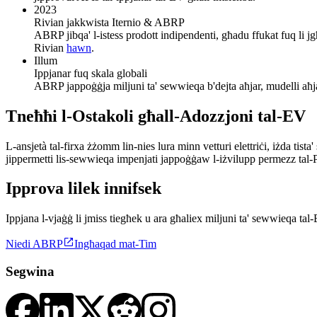
2023
Rivian jakkwista Iternio & ABRP
ABRP jibqa' l-istess prodott indipendenti, għadu ffukat fuq li jg
Rivian
hawn
.
Illum
Ippjanar fuq skala globali
ABRP jappoġġja miljuni ta' sewwieqa b'dejta aħjar, mudelli aħjar,
Tneħħi l-Ostakoli għall-Adozzjoni tal-EV
L-ansjetà tal-firxa żżomm lin-nies lura minn vetturi elettriċi, iżda ti
jippermetti lis-sewwieqa impenjati jappoġġaw l-iżvilupp permezz tal-
Ipprova lilek innifsek
Ippjana l-vjaġġ li jmiss tiegħek u ara għaliex miljuni ta' sewwieqa t

Niedi ABRP
Ingħaqad mat-Tim
Segwina