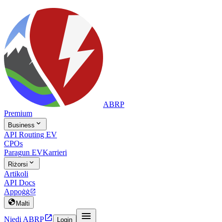
ABRP
Premium

Business
API Routing EV
CPOs
Paragun EV
Karrieri

Riżorsi
Artikoli
API Docs
Appoġġ


Malti


Niedi ABRP
Login