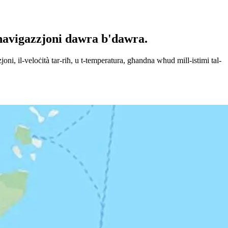
b'navigazzjoni dawra b'dawra.
oni, il-veloċità tar-riħ, u t-temperatura, għandna wħud mill-istimi tal-