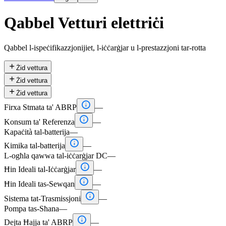
Qabbel Vetturi elettriċi
Qabbel l-ispeċifikazzjonijiet, l-iċċarġjar u l-prestazzjoni tar-rotta

Żid vettura

Żid vettura

Żid vettura

Firxa Stmata ta' ABRP
—

Konsum ta' Referenza
—
Kapaċità tal-batterija
—

Kimika tal-batterija
—
L-ogħla qawwa tal-iċċarġjar DC
—

Ħin Ideali tal-Iċċarġjar
—

Ħin Ideali tas-Sewqan
—

Sistema tat-Trasmissjoni
—
Pompa tas-Sħana
—

Dejta Ħajja ta' ABRP
—