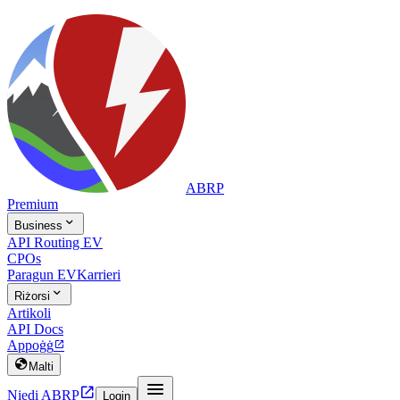
ABRP
Premium

Business
API Routing EV
CPOs
Paragun EV
Karrieri

Riżorsi
Artikoli
API Docs
Appoġġ


Malti


Niedi ABRP
Login