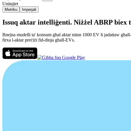
Unitajiet
Metriku
Imperjali
Issuq aktar intelliġenti. Niżżel ABRP biex 
Bnejna mudelli ta' konsum għal aktar minn 1000 EV li jadattaw għall-ist
firxa l-aktar preċiżi fid-dinja għall-EVs.