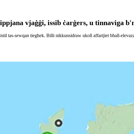
tippjana vjaġġi, issib ċarġers, u tinnaviga 
il tas-sewqan tiegħek. Billi nikkunsidraw ukoll affarijiet bħall-elevazzj