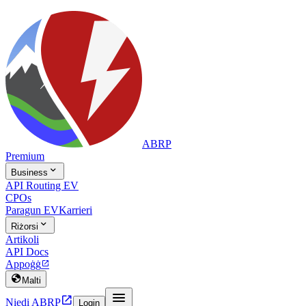
ABRP
Premium

Business
API Routing EV
CPOs
Paragun EV
Karrieri

Riżorsi
Artikoli
API Docs
Appoġġ


Malti


Niedi ABRP
Login