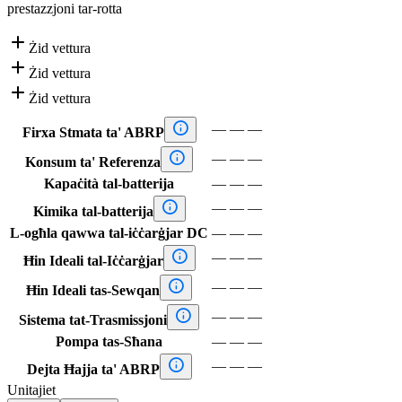
prestazzjoni tar-rotta

Żid vettura

Żid vettura

Żid vettura

—
—
—
Firxa Stmata ta' ABRP

—
—
—
Konsum ta' Referenza
Kapaċità tal-batterija
—
—
—

—
—
—
Kimika tal-batterija
L-ogħla qawwa tal-iċċarġjar DC
—
—
—

—
—
—
Ħin Ideali tal-Iċċarġjar

—
—
—
Ħin Ideali tas-Sewqan

—
—
—
Sistema tat-Trasmissjoni
Pompa tas-Sħana
—
—
—

—
—
—
Dejta Ħajja ta' ABRP
Unitajiet