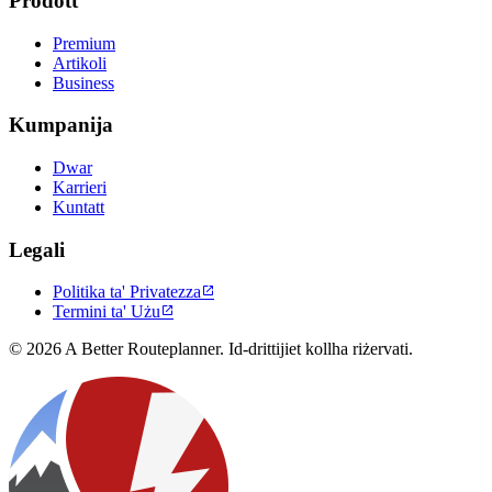
Prodott
Premium
Artikoli
Business
Kumpanija
Dwar
Karrieri
Kuntatt
Legali
Politika ta' Privatezza

Termini ta' Użu

© 2026 A Better Routeplanner. Id-drittijiet kollha riżervati.