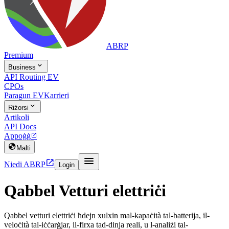
ABRP
Premium

Business
API Routing EV
CPOs
Paragun EV
Karrieri

Riżorsi
Artikoli
API Docs
Appoġġ


Malti


Niedi ABRP
Login
Qabbel Vetturi elettriċi
Qabbel vetturi elettriċi ħdejn xulxin mal-kapaċità tal-batterija, il-
veloċità tal-iċċarġjar, il-firxa tad-dinja reali, u l-analiżi tal-