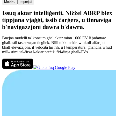
Metriku
Imperjali
Issuq aktar intelliġenti. Niżżel ABRP biex
tippjana vjaġġi, issib ċarġers, u tinnaviga
b'navigazzjoni dawra b'dawra.
Bnejna mudelli ta' konsum għal aktar minn 1000 EV li jadattaw
għall-istil tas-sewqan tiegħek. Billi nikkunsidraw ukoll affarijiet
bħall-elevazzjoni, il-veloċità tar-riħ, u t-temperatura, għandna wħud
mill-istimi tal-firxa l-aktar preċiżi fid-dinja għall-EVs.