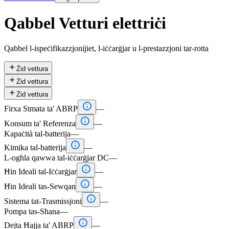
Qabbel Vetturi elettriċi
Qabbel l-ispeċifikazzjonijiet, l-iċċarġjar u l-prestazzjoni tar-rotta

Żid vettura

Żid vettura

Żid vettura

Firxa Stmata ta' ABRP
—

Konsum ta' Referenza
—
Kapaċità tal-batterija
—

Kimika tal-batterija
—
L-ogħla qawwa tal-iċċarġjar DC
—

Ħin Ideali tal-Iċċarġjar
—

Ħin Ideali tas-Sewqan
—

Sistema tat-Trasmissjoni
—
Pompa tas-Sħana
—

Dejta Ħajja ta' ABRP
—