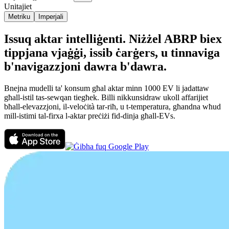
Unitajiet
Metriku
Imperjali
Issuq aktar intelliġenti. Niżżel ABRP biex
tippjana vjaġġi, issib ċarġers, u tinnaviga
b'navigazzjoni dawra b'dawra.
Bnejna mudelli ta' konsum għal aktar minn 1000 EV li jadattaw
għall-istil tas-sewqan tiegħek. Billi nikkunsidraw ukoll affarijiet
bħall-elevazzjoni, il-veloċità tar-riħ, u t-temperatura, għandna wħud
mill-istimi tal-firxa l-aktar preċiżi fid-dinja għall-EVs.