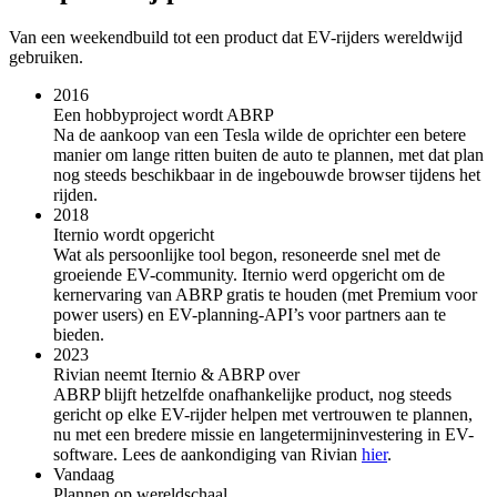
Van een weekendbuild tot een product dat EV-rijders wereldwijd
gebruiken.
2016
Een hobbyproject wordt ABRP
Na de aankoop van een Tesla wilde de oprichter een betere
manier om lange ritten buiten de auto te plannen, met dat plan
nog steeds beschikbaar in de ingebouwde browser tijdens het
rijden.
2018
Iternio wordt opgericht
Wat als persoonlijke tool begon, resoneerde snel met de
groeiende EV-community. Iternio werd opgericht om de
kernervaring van ABRP gratis te houden (met Premium voor
power users) en EV-planning-API’s voor partners aan te
bieden.
2023
Rivian neemt Iternio & ABRP over
ABRP blijft hetzelfde onafhankelijke product, nog steeds
gericht op elke EV-rijder helpen met vertrouwen te plannen,
nu met een bredere missie en langetermijninvestering in EV-
software. Lees de aankondiging van Rivian
hier
.
Vandaag
Plannen op wereldschaal