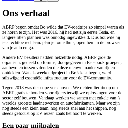
Ons verhaal
ABRP begon omdat Bo wilde dat EV-roadtrips zo simpel waren als
ze horen te zijn. Het was 2016, hij had net zijn eerste Tesla, en
langere ritten plannen was onnodig ingewikkeld. Dus bouwde hij
iets rechttoe rechtaan: plan je route thuis, open hem in de browser
van je auto en ga.
Andere EV-bezitters hadden hetzelfde nodig. ABRP groeide
organisch, gedeeld op forums, doorgegeven in Facebook-groepen,
aanbevolen tussen vrienden die deze nieuwe manier van rijden
ontdekten. Wat als weekendproject in Bo’s kast begon, werd
stilzwijgend essentiële infrastructuur voor de EV-community.
Tegen 2018 was de scope verschoven. We richten Iternio op om
ABRP gratis te houden voor rijders terwijl we oplossingen voor de
sector zelf bouwen. Vandaag werken we samen met enkele van ’s
werelds grootste laadnetwerken en autofabrikanten. Maar we zijn
nog steeds een klein team, nog steeds snel aan het shippen, nog
steeds gefocust op EV-reizen zoals het hoort te werken.
Een paar mijlpalen