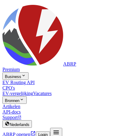
ABRP
Premium

Business
EV Routing API
CPO's
EV-vergelijking
Vacatures

Bronnen
Artikelen
API-docs
Support


Nederlands


ABRP openen
Login