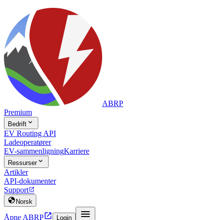
ABRP
Premium

Bedrift
EV Routing API
Ladeoperatører
EV-sammenligning
Karriere

Ressurser
Artikler
API-dokumenter
Support


Norsk


Åpne ABRP
Login