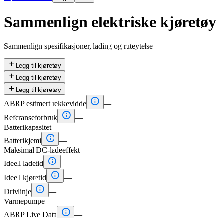
Sammenlign elektriske kjøretøy
Sammenlign spesifikasjoner, lading og ruteytelse

Legg til kjøretøy

Legg til kjøretøy

Legg til kjøretøy

ABRP estimert rekkevidde
—

Referanseforbruk
—
Batterikapasitet
—

Batterikjemi
—
Maksimal DC-ladeeffekt
—

Ideell ladetid
—

Ideell kjøretid
—

Drivlinje
—
Varmepumpe
—

ABRP Live Data
—