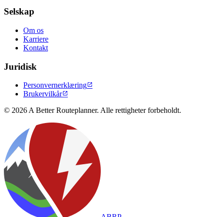
Selskap
Om os
Karriere
Kontakt
Juridisk
Personvernerklæring

Brukervilkår

© 2026 A Better Routeplanner. Alle rettigheter forbeholdt.
ABRP