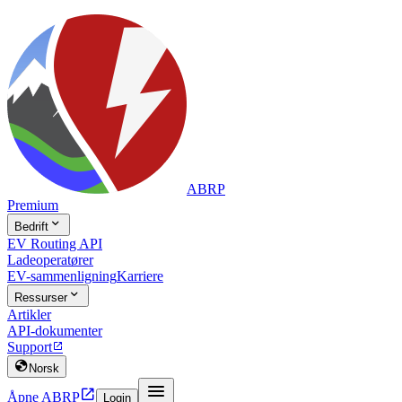
ABRP
Premium

Bedrift
EV Routing API
Ladeoperatører
EV-sammenligning
Karriere

Ressurser
Artikler
API-dokumenter
Support


Norsk


Åpne ABRP
Login