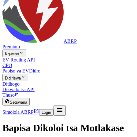
ABRP
Premium

Kgwebo
EV Routing API
CPO
Papiso ya EV
Ditiro

Didiriswa
Ditlhogo
Dikwalo tsa API
Thuso


Setswana


Simolola ABRP
Login
Bapisa Dikoloi tsa Motlakase