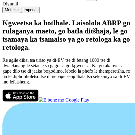
Diyuniti
Meteriki
Imperial
Kgweetsa ka botlhale. Laisolola ABRP go
rulaganya maeto, go batla ditšhaja, le go
tsamaya ka tsamaiso ya go retologa ka go
retologa.
Re agile dikai tsa tiriso ya di-EV tse di fetang 1000 tse di
tlwaelanang le setaele sa gago sa go kgweetsa. Ka go akanyetsa
gape dilo tse di jaaka bogodimo, lebelo la phefo le themperetšha, re
na le diphopholetso tse di nepagetseng thata tsa selekanyo sa di-EV
mo lefatsheng.