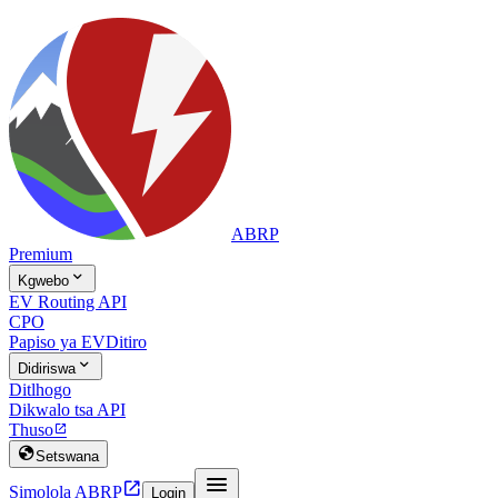
ABRP
Premium

Kgwebo
EV Routing API
CPO
Papiso ya EV
Ditiro

Didiriswa
Ditlhogo
Dikwalo tsa API
Thuso


Setswana


Simolola ABRP
Login