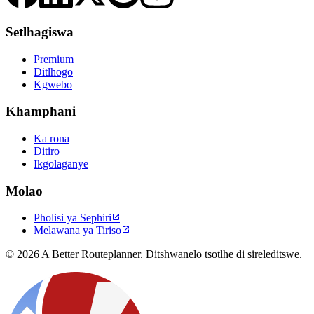
Setlhagiswa
Premium
Ditlhogo
Kgwebo
Khamphani
Ka rona
Ditiro
Ikgolaganye
Molao
Pholisi ya Sephiri

Melawana ya Tiriso

© 2026 A Better Routeplanner. Ditshwanelo tsotlhe di sireleditswe.