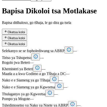
Bapisa Dikoloi tsa Motlakase
Bapisa ditlhaloso, go tšhaja, le go dira ga tsela

Oketsa koloi

Oketsa koloi

Oketsa koloi

Selekanyo se se fopholediwang sa ABRP
—

Tiriso ya Tshupetso
—
Bogolo jwa Beteri
—

Khemisteri ya Beteri
—
Maatla a a kwa Godimo a go Tšhaja a DC
—

Nako e e Siameng ya go Tšhaja
—

Nako e e Siameng ya go Kgweetsa
—

Thulaganyo ya go Kgweetsa
—
Pompo ya Mogote
—

Tshedimosetso ya Nako ya Nnete ya ABRP
—