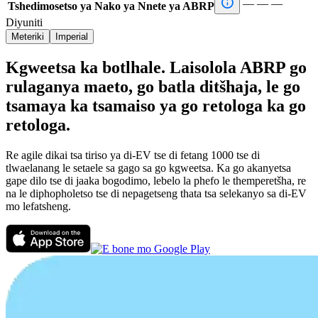

—
—
—
Tshedimosetso ya Nako ya Nnete ya ABRP
Diyuniti
Meteriki
Imperial
Kgweetsa ka botlhale. Laisolola ABRP go
rulaganya maeto, go batla ditšhaja, le go
tsamaya ka tsamaiso ya go retologa ka go
retologa.
Re agile dikai tsa tiriso ya di-EV tse di fetang 1000 tse di
tlwaelanang le setaele sa gago sa go kgweetsa. Ka go akanyetsa
gape dilo tse di jaaka bogodimo, lebelo la phefo le themperetšha, re
na le diphopholetso tse di nepagetseng thata tsa selekanyo sa di-EV
mo lefatsheng.