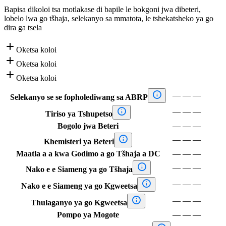
Bapisa dikoloi tsa motlakase di bapile le bokgoni jwa dibeteri,
lobelo lwa go tšhaja, selekanyo sa mmatota, le tshekatsheko ya go
dira ga tsela

Oketsa koloi

Oketsa koloi

Oketsa koloi

—
—
—
Selekanyo se se fopholediwang sa ABRP

—
—
—
Tiriso ya Tshupetso
Bogolo jwa Beteri
—
—
—

—
—
—
Khemisteri ya Beteri
Maatla a a kwa Godimo a go Tšhaja a DC
—
—
—

—
—
—
Nako e e Siameng ya go Tšhaja

—
—
—
Nako e e Siameng ya go Kgweetsa

—
—
—
Thulaganyo ya go Kgweetsa
Pompo ya Mogote
—
—
—