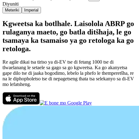
Diyuniti
Meteriki
Imperial
Kgweetsa ka botlhale. Laisolola ABRP go
rulaganya maeto, go batla ditšhaja, le go
tsamaya ka tsamaiso ya go retologa ka go
retologa.
Re agile dikai tsa tiriso ya di-EV tse di fetang 1000 tse di
tlwaelanang le setaele sa gago sa go kgweetsa. Ka go akanyetsa
gape dilo tse di jaaka bogodimo, lebelo la phefo le themperetšha, re
na le diphopholetso tse di nepagetseng thata tsa selekanyo sa di-EV
mo lefatsheng.