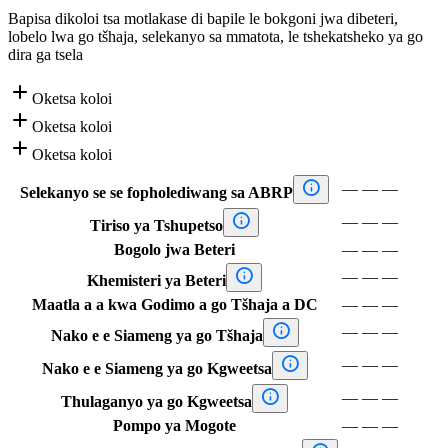
Bapisa dikoloi tsa motlakase di bapile le bokgoni jwa dibeteri,
lobelo lwa go tšhaja, selekanyo sa mmatota, le tshekatsheko ya go
dira ga tsela

Oketsa koloi

Oketsa koloi

Oketsa koloi

—
—
—
Selekanyo se se fopholediwang sa ABRP

—
—
—
Tiriso ya Tshupetso
Bogolo jwa Beteri
—
—
—

—
—
—
Khemisteri ya Beteri
Maatla a a kwa Godimo a go Tšhaja a DC
—
—
—

—
—
—
Nako e e Siameng ya go Tšhaja

—
—
—
Nako e e Siameng ya go Kgweetsa

—
—
—
Thulaganyo ya go Kgweetsa
Pompo ya Mogote
—
—
—