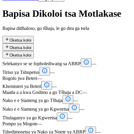
Bapisa Dikoloi tsa Motlakase
Bapisa ditlhaloso, go tšhaja, le go dira ga tsela

Oketsa koloi

Oketsa koloi

Oketsa koloi

Selekanyo se se fopholediwang sa ABRP
—

Tiriso ya Tshupetso
—
Bogolo jwa Beteri
—

Khemisteri ya Beteri
—
Maatla a a kwa Godimo a go Tšhaja a DC
—

Nako e e Siameng ya go Tšhaja
—

Nako e e Siameng ya go Kgweetsa
—

Thulaganyo ya go Kgweetsa
—
Pompo ya Mogote
—

Tshedimosetso ya Nako ya Nnete ya ABRP
—