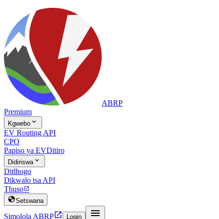
ABRP
Premium

Kgwebo
EV Routing API
CPO
Papiso ya EV
Ditiro

Didiriswa
Ditlhogo
Dikwalo tsa API
Thuso


Setswana


Simolola ABRP
Login