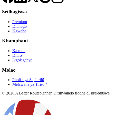
Setlhagiswa
Premium
Ditlhogo
Kgwebo
Khamphani
Ka rona
Ditiro
Ikgolaganye
Molao
Pholisi ya Sephiri

Melawana ya Tiriso

© 2026 A Better Routeplanner. Ditshwanelo tsotlhe di sireleditswe.