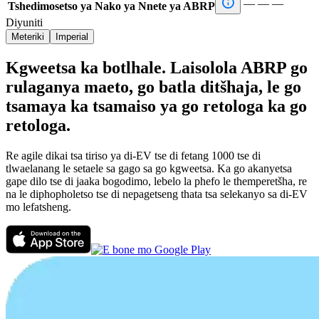

—
—
—
Tshedimosetso ya Nako ya Nnete ya ABRP
Diyuniti
Meteriki
Imperial
Kgweetsa ka botlhale. Laisolola ABRP go
rulaganya maeto, go batla ditšhaja, le go
tsamaya ka tsamaiso ya go retologa ka go
retologa.
Re agile dikai tsa tiriso ya di-EV tse di fetang 1000 tse di
tlwaelanang le setaele sa gago sa go kgweetsa. Ka go akanyetsa
gape dilo tse di jaaka bogodimo, lebelo la phefo le themperetšha, re
na le diphopholetso tse di nepagetseng thata tsa selekanyo sa di-EV
mo lefatsheng.