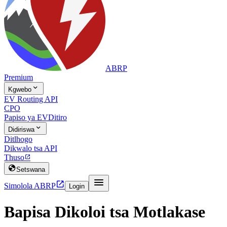
ABRP
Premium

Kgwebo
EV Routing API
CPO
Papiso ya EV
Ditiro

Didiriswa
Ditlhogo
Dikwalo tsa API
Thuso


Setswana


Simolola ABRP
Login
Bapisa Dikoloi tsa Motlakase