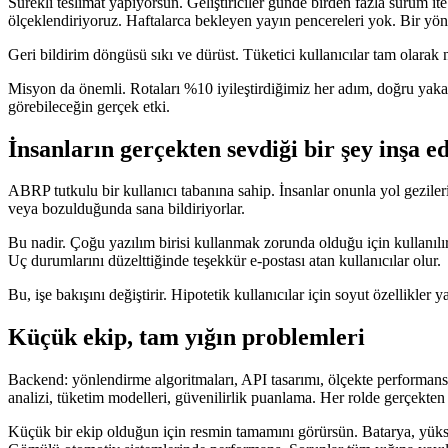
Sürekli teslimat yapıyorsun. Geliştiriciler günde birden fazla sürüm 
ölçeklendiriyoruz. Haftalarca bekleyen yayın pencereleri yok. Bir yönl
Geri bildirim döngüsü sıkı ve dürüst. Tüketici kullanıcılar tam olarak n
Misyon da önemli. Rotaları %10 iyileştirdiğimiz her adım, doğru yakala
görebileceğin gerçek etki.
İnsanların gerçekten sevdiği bir şey inşa e
ABRP tutkulu bir kullanıcı tabanına sahip. İnsanlar onunla yol gezile
veya bozulduğunda sana bildiriyorlar.
Bu nadir. Çoğu yazılım birisi kullanmak zorunda olduğu için kullanılır. 
Uç durumlarını düzelttiğinde teşekkür e-postası atan kullanıcılar olur.
Bu, işe bakışını değiştirir. Hipotetik kullanıcılar için soyut özellikle
Küçük ekip, tam yığın problemleri
Backend: yönlendirme algoritmaları, API tasarımı, ölçekte performans. 
analizi, tüketim modelleri, güvenilirlik puanlama. Her rolde gerçekten
Küçük bir ekip olduğun için resmin tamamını görürsün. Batarya, yüksel