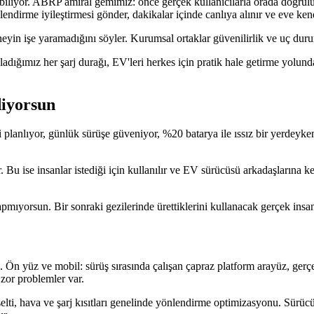
itebiliyor. ABRP amiral gemimiz: önce gerçek kullanıcılarla orada doğru
endirme iyileştirmesi gönder, dakikalar içinde canlıya alınır ve eve ken
eyin işe yaramadığını söyler. Kurumsal ortaklar güvenilirlik ve uç duruml
dığımız her şarj durağı, EV'leri herkes için pratik hale getirme yolunda
diyorsun
ri planlıyor, günlük sürüşe güveniyor, %20 batarya ile ıssız bir yerde
Bu ise insanlar istediği için kullanılır ve EV sürücüsü arkadaşlarına kend
r yapmıyorsun. Bir sonraki gezilerinde ürettiklerini kullanacak gerçek ins
Ön yüz ve mobil: sürüş sırasında çalışan çapraz platform arayüz, gerçek
 zor problemler var.
ti, hava ve şarj kısıtları genelinde yönlendirme optimizasyonu. Sürücü