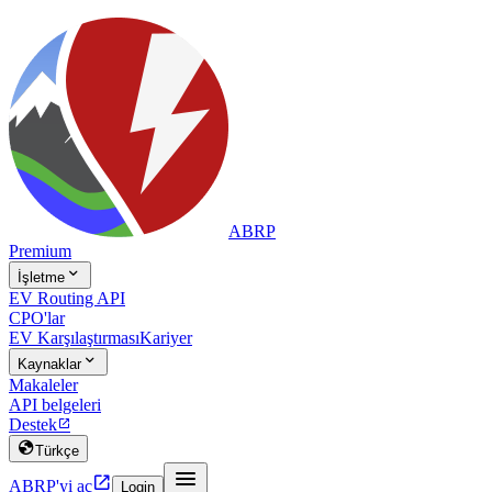
ABRP
Premium

İşletme
EV Routing API
CPO'lar
EV Karşılaştırması
Kariyer

Kaynaklar
Makaleler
API belgeleri
Destek


Türkçe


ABRP'yi aç
Login