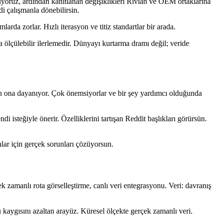
luyoruz, ardından kanıtlanan değişiklikleri Rivian ve OEM ortaklarına
di çalışmanla dönebilirsin.
arda zorlar. Hızlı iterasyon ve titiz standartlar bir arada.
 ölçülebilir ilerlemedir. Dünyayı kurtarma dramı değil; veride
yken ona dayanıyor. Çok önemsiyorlar ve bir şey yardımcı olduğunda
i isteğiyle önerir. Özelliklerini tartışan Reddit başlıkları görürsün.
anlar için gerçek sorunları çözüyorsun.
 zamanlı rota görselleştirme, canlı veri entegrasyonu. Veri: davranış
 kaygısını azaltan arayüz. Küresel ölçekte gerçek zamanlı veri.