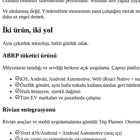
Gömülü otomotiv sistemlerinde performans. Sorunlar tüm yığına yayıl
Ve silolanmış değil. Yönlendirme motorunun nasıl çalıştığını merak mı
daha az engel demek.
İki ürün, iki yol
Aynı çekirdek teknoloji, farklı günlük odak.
ABRP tüketici ürünü
Milyonların tanıdığı ve sevdiği herkese açık uygulama. Çapraz platfor

iOS, Android, Android Automotive, Web (React Native + na

Özellik gönder, aynı hafta tutkulu kullanıcılardan geri bildiri

Hızlı iterasyon, sürekli dağıtım

Tüm EV markaları ve pazarlarda çalışma
Rivian entegrasyonu
Rivian araçları ve mobil uygulamalarına gömülü Trip Planner. Otomoti

Yerel iOS/Android + Android Automotive (araç içi)

Araç verisi ve sistemleriyle sıkı entegrasyon