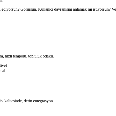
ır.
 ediyorsun? Görürsün. Kullanıcı davranışını anlamak mı istiyorsun? Ver
m, hızlı tempolu, topluluk odaklı.
tive)
m al
v kalitesinde, derin entegrasyon.