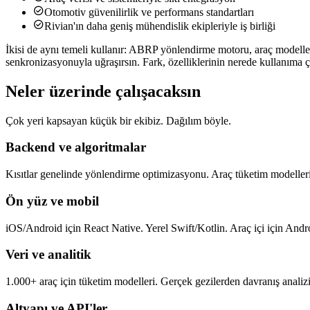

Otomotiv güvenilirlik ve performans standartları

Rivian'ın daha geniş mühendislik ekipleriyle iş birliği
İkisi de aynı temeli kullanır:
ABRP yönlendirme motoru, araç modelleri, 
senkronizasyonuyla uğraşırsın. Fark, özelliklerinin nerede kullanıma çı
Neler üzerinde çalışacaksın
Çok yeri kapsayan küçük bir ekibiz. Dağılım böyle.
Backend ve algoritmalar
Kısıtlar genelinde yönlendirme optimizasyonu. Araç tüketim modelleri. 
Ön yüz ve mobil
iOS/Android için React Native. Yerel Swift/Kotlin. Araç içi için And
Veri ve analitik
1.000+ araç için tüketim modelleri. Gerçek gezilerden davranış analizi
Altyapı ve API'ler