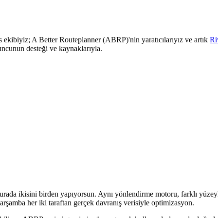
kibiyiz; A Better Routeplanner (ABRP)'nin yaratıcılarıyız ve artık
Ri
yuncunun desteği ve kaynaklarıyla.
Burada ikisini birden yapıyorsun. Aynı yönlendirme motoru, farklı yüzey
 çarşamba her iki taraftan gerçek davranış verisiyle optimizasyon.