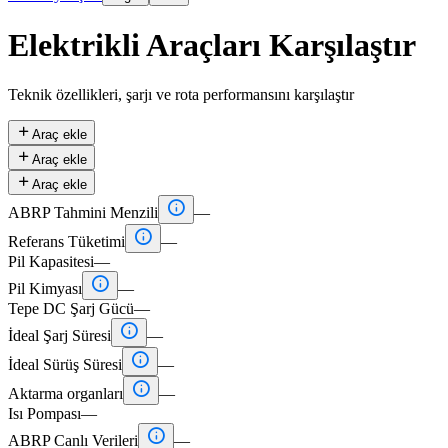
Elektrikli Araçları Karşılaştır
Teknik özellikleri, şarjı ve rota performansını karşılaştır

Araç ekle

Araç ekle

Araç ekle

ABRP Tahmini Menzili
—

Referans Tüketimi
—
Pil Kapasitesi
—

Pil Kimyası
—
Tepe DC Şarj Gücü
—

İdeal Şarj Süresi
—

İdeal Sürüş Süresi
—

Aktarma organları
—
Isı Pompası
—

ABRP Canlı Verileri
—