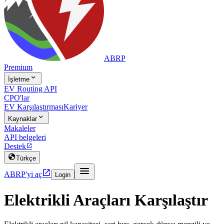
ABRP
Premium

İşletme
EV Routing API
CPO'lar
EV Karşılaştırması
Kariyer

Kaynaklar
Makaleler
API belgeleri
Destek


Türkçe


ABRP'yi aç
Login
Elektrikli Araçları Karşılaştır