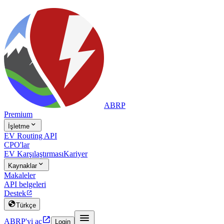
ABRP
Premium

İşletme
EV Routing API
CPO'lar
EV Karşılaştırması
Kariyer

Kaynaklar
Makaleler
API belgeleri
Destek


Türkçe


ABRP'yi aç
Login