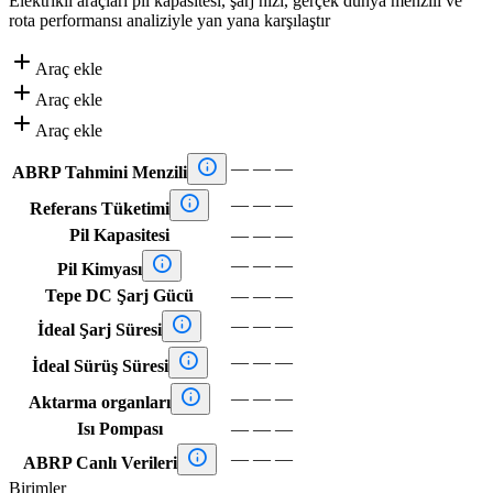
Elektrikli araçları pil kapasitesi, şarj hızı, gerçek dünya menzili ve
rota performansı analiziyle yan yana karşılaştır

Araç ekle

Araç ekle

Araç ekle

—
—
—
ABRP Tahmini Menzili

—
—
—
Referans Tüketimi
Pil Kapasitesi
—
—
—

—
—
—
Pil Kimyası
Tepe DC Şarj Gücü
—
—
—

—
—
—
İdeal Şarj Süresi

—
—
—
İdeal Sürüş Süresi

—
—
—
Aktarma organları
Isı Pompası
—
—
—

—
—
—
ABRP Canlı Verileri
Birimler