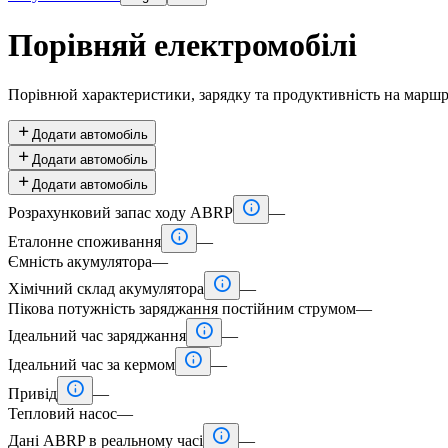
Порівняй електромобілі
Порівнюй характеристики, зарядку та продуктивність на маршр

Додати автомобіль

Додати автомобіль

Додати автомобіль

Розрахунковий запас ходу ABRP
—

Еталонне споживання
—
Ємність акумулятора
—

Хімічний склад акумулятора
—
Пікова потужність заряджання постійним струмом
—

Ідеальний час заряджання
—

Ідеальний час за кермом
—

Привід
—
Тепловий насос
—

Дані ABRP в реальному часі
—