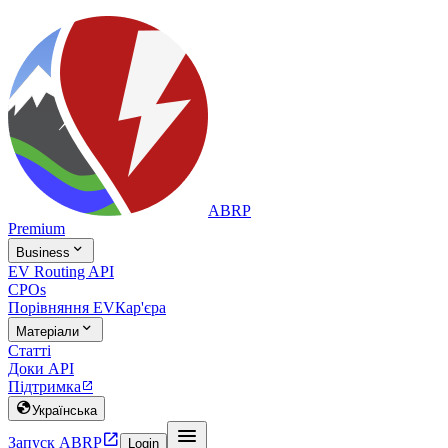
ABRP
Premium

Business
EV Routing API
CPOs
Порівняння EV
Кар'єра

Матеріали
Статті
Доки API
Підтримка


Українська


Запуск ABRP
Login