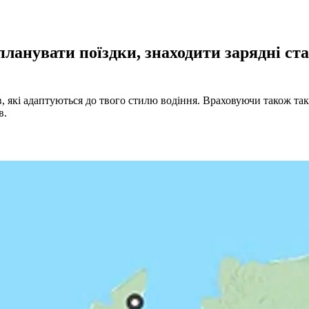
анувати поїздки, знаходити зарядні ста
 які адаптуються до твого стилю водіння. Враховуючи також такі
в.